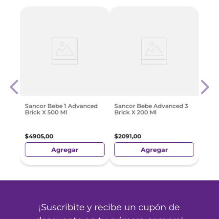
-
2
 He X
Sanc
Brick
$
668
Sancor Bebe 1 Advanced
Sancor Bebe Advanced 3
Brick X 500 Ml
Brick X 200 Ml
$
4905
,
00
$
2091
,
00
Agregar
Agregar
¡Suscribite y recibe un cupón de