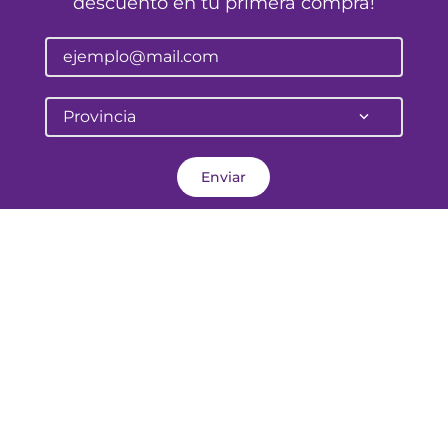
descuento en tu primera compra!
Provincia
Enviar
Pellegrini 645
Corrientes - Argentina
atencionalcliente@farmalife.com.ar
Categorías