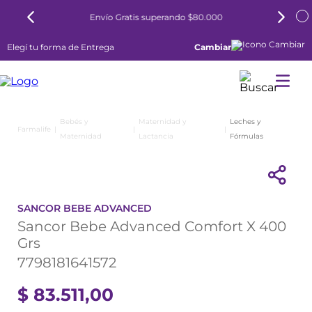
Envío Gratis superando $80.000
Elegí tu forma de Entrega
Cambiar
Bebés y
Maternidad y
Leches y
Maternidad
Lactancia
Fórmulas
SANCOR BEBE ADVANCED
Sancor Bebe Advanced Comfort X 400
Grs
7798181641572
$
83
.
511
,
00