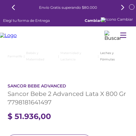
Envío Gratis superando $80.000
Elegí tu forma de Entrega
Cambiar
Bebés y
Maternidad y
Leches y
Maternidad
Lactancia
Fórmulas
SANCOR BEBE ADVANCED
Sancor Bebe 2 Advanced Lata X 800 Gr
7798181641497
$
51
.
936
,
00