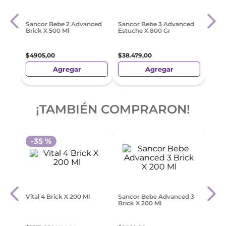
2 X
Sanc
Estu
$
45
.
Sancor Bebe 2 Advanced
Sancor Bebe 3 Advanced
Brick X 500 Ml
Estuche X 800 Gr
$
4905
,
00
$
38
.
479
,
00
Agregar
Agregar
Precio sin Impuestos
Precio sin Impuestos
Preci
Nacionales:
$
4053
,
72
Nacionales:
$
31
.
800
,
83
Nacio
¡TAMBIÉN COMPRARON!
-
35 %
-
2