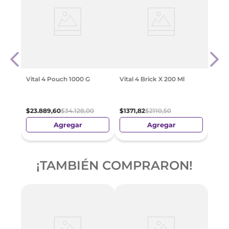
1 X
Vital
$
21
.
9
Vital 4 Pouch 1000 G
Vital 4 Brick X 200 Ml
$
23
.
889
,
60
$
34
.
128
,
00
$
1371
,
82
$
2110
,
50
Agregar
Agregar
¡TAMBIÉN COMPRARON!
-
3