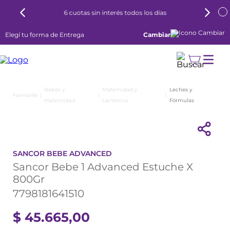
6 cuotas sin interés todos los días
Elegí tu forma de Entrega
Cambiar
Bebés y
Maternidad y
Leches y
Maternidad
Lactancia
Fórmulas
SANCOR BEBE ADVANCED
Sancor Bebe 1 Advanced Estuche X
800Gr
7798181641510
$
45
.
665
,
00