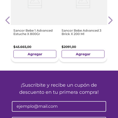
cti X
Nutr
$
33
.
Sancor Bebe 1 Advanced
Sancor Bebe Advanced 3
Estuche X 800Gr
Brick X 200 Ml
$
45
.
665
,
00
$
2091
,
00
Agregar
Agregar
¡Suscribite y recibe un cupón de
descuento en tu primera compra!