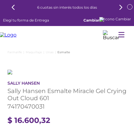
6 cuotas sin interés todos los días
Elegí tu forma de Entrega
Cambiar
Maquillaje
Unas
Esmalte
SALLY HANSEN
Sally Hansen Esmalte Miracle Gel Crying
Out Cloud 601
74170470031
$
16
.
600
,
32