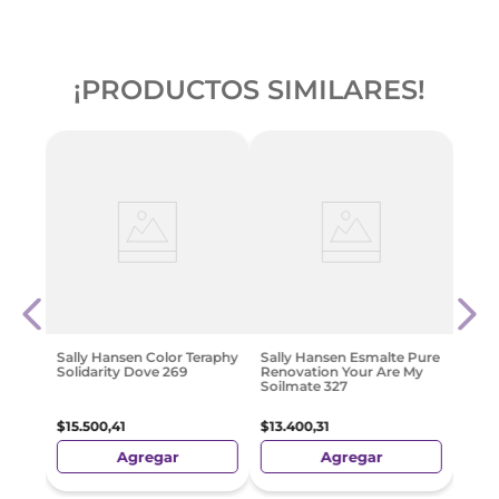
¡PRODUCTOS SIMILARES!
Cutex
o
$
68
Sally Hansen Color Teraphy
Sally Hansen Esmalte Pure
Solidarity Dove 269
Renovation Your Are My
Soilmate 327
$
15
.
500
,
41
$
13
.
400
,
31
Agregar
Agregar