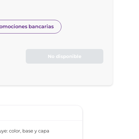
romociones bancarias
No disponible
ye: color, base y capa