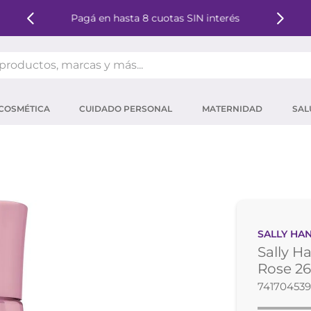
Pagá en hasta 8 cuotas SIN interés
oductos, marcas y más...
OS MÁS BUSCADOS
COSMÉTICA
CUIDADO PERSONAL
MATERNIDAD
SAL
ector solar
um
mpoo
tina
eina
SALLY HA
 micelar
Sally H
ector
Rose 2
74170453
ara pestañas