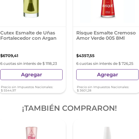
Cutex Esmalte de Uñas
Risque Esmalte Cremoso
Fortalecedor con Argan
Amor Verde 005 8Ml
$
6709
,
41
$
4357
,
55
6 cuotas sin interés de $ 1118,23
6 cuotas sin interés de $ 726,25
Agregar
Agregar
Precio sin Impuestos Nacionales:
Precio sin Impuestos Nacionales:
$
5544
,
97
$
3601
,
28
¡TAMBIÉN COMPRARON!