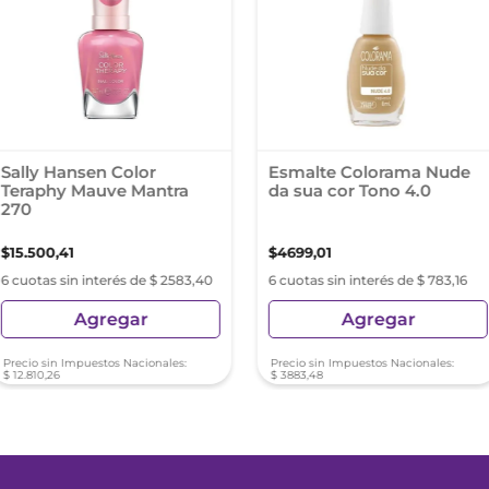
Sally Hansen Color
Esmalte Colorama Nude
Teraphy Mauve Mantra
da sua cor Tono 4.0
270
$
15
.
500
,
41
$
4699
,
01
6 cuotas sin interés de $ 2583,40
6 cuotas sin interés de $ 783,16
Agregar
Agregar
Precio sin Impuestos Nacionales:
Precio sin Impuestos Nacionales:
$
12
.
810
,
26
$
3883
,
48