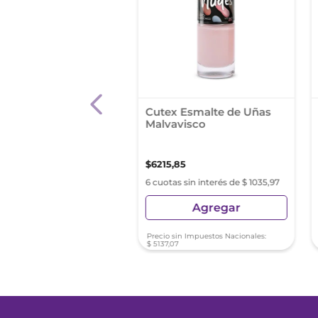
te Colorama
Cutex Esmalte de Uñas
oso Tono Via Lactea
Malvavisco
0
,
07
$
6215
,
85
s sin interés de $ 881,67
6 cuotas sin interés de $ 1035,97
Agregar
Agregar
sin Impuestos Nacionales:
Precio sin Impuestos Nacionales:
96
$
5137
,
07