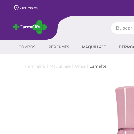
Envío GRATIS a todo el país desde $80.000
Sucursales
Buscar pr
TÉRMIN
COMBOS
PERFUMES
MAQUILLAJE
DERMO
prot
ser
Maquillaje
Unas
Esmalte
sha
crea
prot
agua
corr
másc