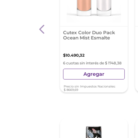
 Hansen Esmalte -
Cutex Color Duo Pack
 Carrot Cake 285
Ocean Mist Esmalte
00
,
31
$
10
.
490
,
32
as sin interés de $ 2233,38
6 cuotas sin interés de $ 1748,38
Agregar
Agregar
sin Impuestos Nacionales:
Precio sin Impuestos Nacionales:
,
64
$
8669
,
69