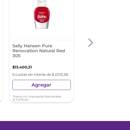
Sally Hansen Pure
Rimmel Esmalte Sup
Renovation Natural Red
Gel Indiv Red Ginger
305
$
13
.
400
,
31
$
5694
,
14
6 cuotas sin interés de $ 2233,38
6 cuotas sin interés de $ 9
Agregar
Agregar
Precio sin Impuestos Nacionales:
Precio sin Impuestos Nacionale
$
11
.
074
,
64
$
4705
,
90