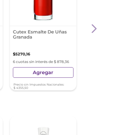
Cutex Esmalte De Uñas
Esmalte Colorama N
Granada
da sua cor Tono 4.0
$
5270
,
16
$
4699
,
01
6 cuotas sin interés de $ 878,36
6 cuotas sin interés de $ 78
Agregar
Agregar
Precio sin Impuestos Nacionales:
Precio sin Impuestos Nacionale
$
4355
,
50
$
3883
,
48