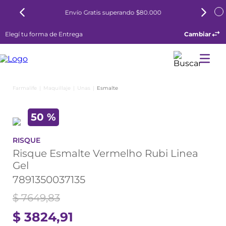
Envío Gratis superando $80.000
Elegí tu forma de Entrega
Cambiar
Maquillaje
Unas
Esmalte
50 %
RISQUE
Risque Esmalte Vermelho Rubi Linea
Gel
7891350037135
$
7649
,
83
$
3824
,
91