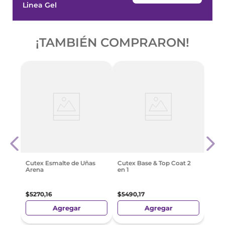
Linea Gel
¡PRODUCTOS SIMILARES!
Cutex Wine Esmalte De
Cutex Color Duo Pack
Cute
Uñas Malbec
Golden Sand Esmate
en 1
$
5270
,
16
$
10
.
490
,
32
$
54
Agregar
Agregar
¡TAMBIÉN COMPRARON!