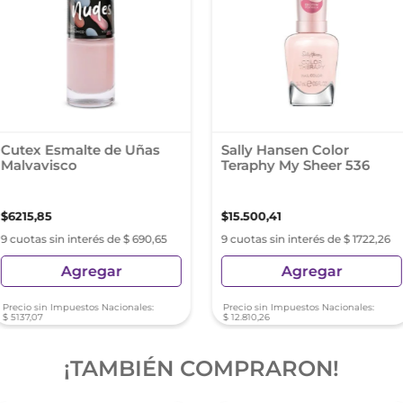
Cutex Esmalte de Uñas
Sally Hansen Color
Malvavisco
Teraphy My Sheer 536
$
6215
,
85
$
15
.
500
,
41
9 cuotas sin interés de $ 690,65
9 cuotas sin interés de $ 1722,26
Agregar
Agregar
Precio sin Impuestos Nacionales:
Precio sin Impuestos Nacionales:
$
5137
,
07
$
12
.
810
,
26
¡TAMBIÉN COMPRARON!