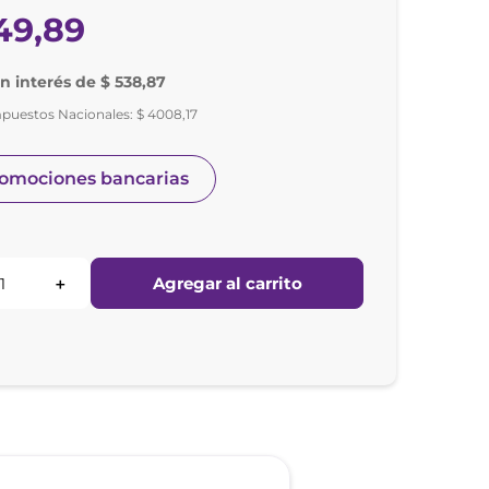
49
,
89
in interés de $ 538,87
mpuestos Nacionales:
$
4008
,
17
romociones bancarias
Agregar al carrito
＋