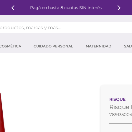
Pagá en hasta 8 cuotas SIN interés
oductos, marcas y más...
OS MÁS BUSCADOS
COSMÉTICA
CUIDADO PERSONAL
MATERNIDAD
SAL
ector solar
um
tina
mpoo
eina
RISQUE
 micelar
Risque
ector
78913500
ara pestañas