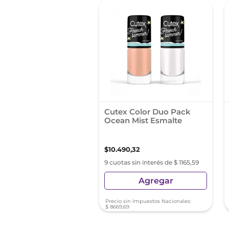
Cutex Color Duo Pack
Ocean Mist Esmalte
$
10
.
490
,
32
9 cuotas sin interés de $ 1165,59
Agregar
Precio sin Impuestos Nacionales:
$
8669
,
69