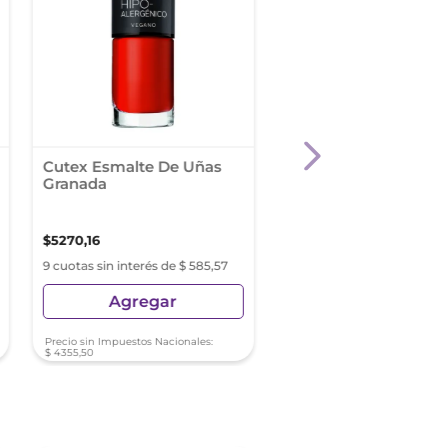
Cutex Esmalte De Uñas
Risque Esmalte Dia
Granada
Gel Top Coat Efeito 
002
$
5270
,
16
$
8150
,
00
9 cuotas sin interés de $ 585,57
9 cuotas sin interés de $ 9
Agregar
Agregar
Precio sin Impuestos Nacionales:
Precio sin Impuestos Nacionale
$
4355
,
50
$
6735
,
54