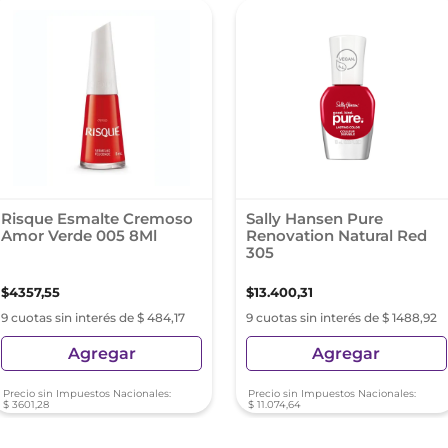
Risque Esmalte Cremoso
Sally Hansen Pure
Amor Verde 005 8Ml
Renovation Natural Red
305
$
4357
,
55
$
13
.
400
,
31
9 cuotas sin interés de $ 484,17
9 cuotas sin interés de $ 1488,92
Agregar
Agregar
Precio sin Impuestos Nacionales:
Precio sin Impuestos Nacionales:
$
3601
,
28
$
11
.
074
,
64