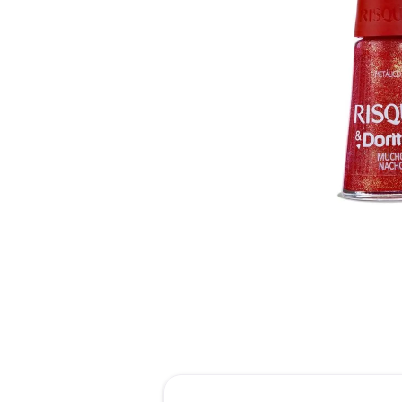
reti
tint