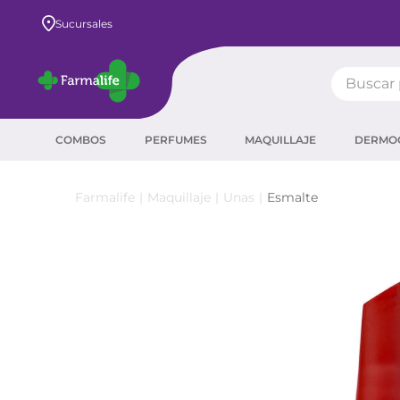
Envío GRATIS a todo el país desde $80.000
Sucursales
Buscar pr
TÉRMIN
COMBOS
PERFUMES
MAQUILLAJE
DERMO
prot
ser
Maquillaje
Unas
Esmalte
crea
sha
prot
agua
corr
masc