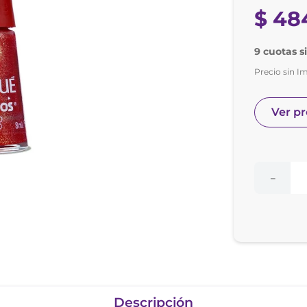
nol
$
48
ura
9 cuotas s
Precio sin I
Ver p
－
Descripción