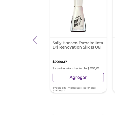
 Hansen Esmalte -
Sally Hansen Esmalte Inta
 Carrot Cake 285
Dri Renovation Silk Is 061
00
,
31
$
9990
,
17
as sin interés de $ 1488,92
9 cuotas sin interés de $ 1110,01
Agregar
Agregar
sin Impuestos Nacionales:
Precio sin Impuestos Nacionales:
,
64
$
8256
,
34