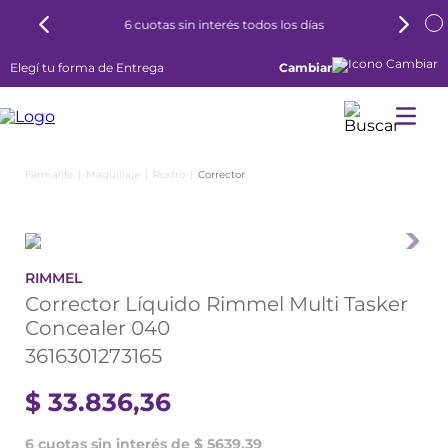
6 cuotas sin interés todos los días
Elegí tu forma de Entrega
Cambiar
Maquillaje
Rostro
Corrector
RIMMEL
Corrector Líquido Rimmel Multi Tasker
Concealer 040
3616301273165
$
33
.
836
,
36
6 cuotas sin interés de $ 5639,39