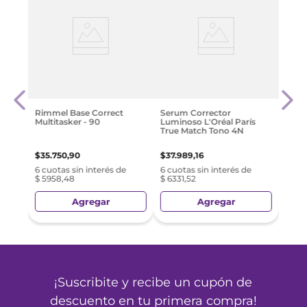
réal
Rimm
Kind
$
22
.
Rimmel Base Correct
Serum Corrector
Multitasker - 90
Luminoso L'Oréal París
e
6 cuo
True Match Tono 4N
$ 374
$
35
.
750
,
90
$
37
.
989
,
16
6 cuotas sin interés de
6 cuotas sin interés de
$ 5958,48
$ 6331,52
Agregar
Agregar
¡Suscribite y recibe un cupón de
descuento en tu primera compra!