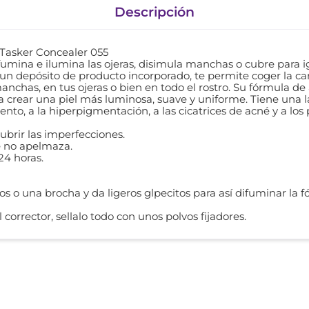
Descripción
 Tasker Concealer 055
fumina e ilumina las ojeras, disimula manchas o cubre para ig
n depósito de producto incorporado, te permite coger la cant
anchas, en tus ojeras o bien en todo el rostro. Su fórmula d
a crear una piel más luminosa, suave y uniforme. Tiene una 
iento, a la hiperpigmentación, a las cicatrices de acné y a los 
ubrir las imperfecciones.
ue no apelmaza.
24 horas.
os o una brocha y da ligeros glpecitos para así difuminar la
l corrector, sellalo todo con unos polvos fijadores.