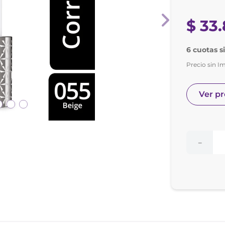
nol
ura
$
33
.
6 cuotas s
Precio sin I
Ver p
－