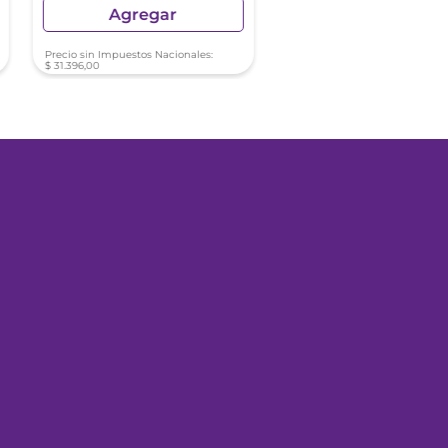
Agregar
Agregar
Precio sin Impuestos Nacionales:
Precio sin Impuestos Nacionale
$
31
.
396
,
00
$
31
.
396
,
00