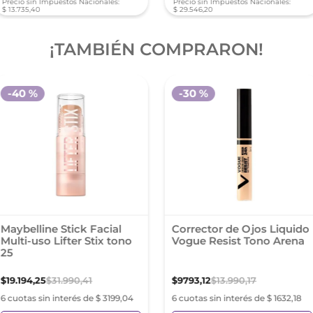
Precio sin Impuestos Nacionales:
Precio sin Impuestos Nacionales:
$
13
.
735
,
40
$
29
.
546
,
20
¡TAMBIÉN COMPRARON!
-
40 %
-
30 %
Maybelline Stick Facial
Corrector de Ojos Liquido
Multi-uso Lifter Stix tono
Vogue Resist Tono Arena
25
$
19
.
194
,
25
$
31
.
990
,
41
$
9793
,
12
$
13
.
990
,
17
6 cuotas sin interés de $ 3199,04
6 cuotas sin interés de $ 1632,18