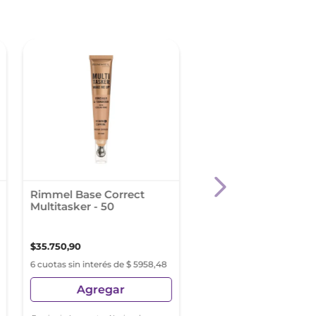
Rimmel Base Correct
Rimmel Base Correc
Multitasker - 50
Multitasker - 30
$
35
.
750
,
90
$
35
.
750
,
90
6 cuotas sin interés de $ 5958,48
6 cuotas sin interés de $ 5
Agregar
Agregar