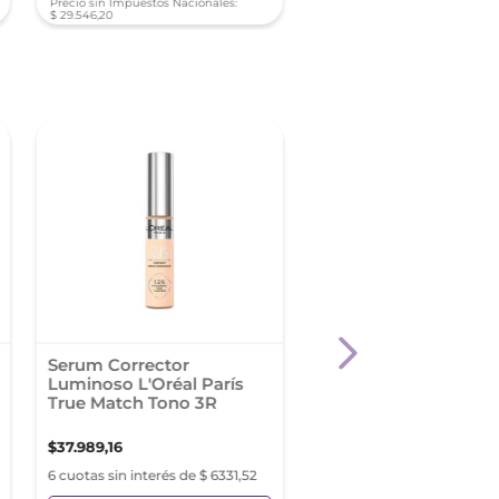
Precio sin Impuestos Nacionales:
Precio sin Impuestos Nacionale
$
29
.
546
,
20
$
29
.
546
,
20
Serum Corrector
Serum Corrector
Luminoso L'Oréal París
Luminoso L'Oréal Par
True Match Tono 3R
True Match Tono 5D
$
37
.
989
,
16
$
37
.
989
,
16
6 cuotas sin interés de $ 6331,52
6 cuotas sin interés de $ 63