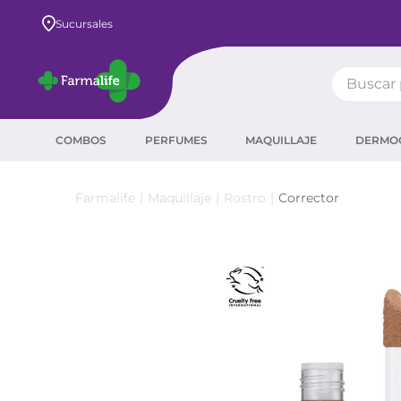
Envío GRATIS a todo el país desde $80.000
Sucursales
Buscar pr
TÉRMIN
COMBOS
PERFUMES
MAQUILLAJE
DERMO
prot
ser
Maquillaje
Rostro
Corrector
crea
sha
prot
agua
corr
masc