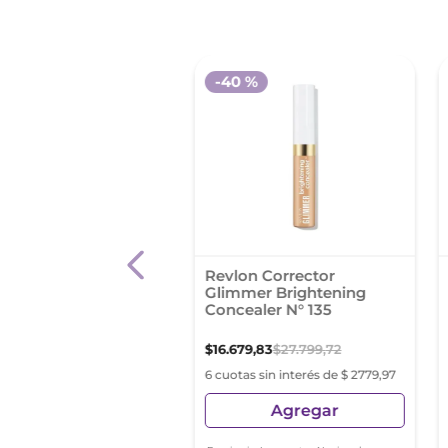
-
40 %
ctor Facial Ojeras
Revlon Corrector
el Hide The Blemish
Glimmer Brightening
as Ivory 001
Concealer N° 135
00
,
32
$
16
.
679
,
83
$
27
.
799
,
72
as sin interés de $ 2666,72
6 cuotas sin interés de $ 2779,97
Agregar
Agregar