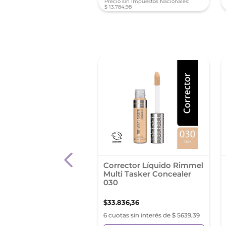
sin Impuestos Nacionales:
Precio sin Impuestos Nacionales:
3
,
40
$
13
.
784
,
98
ctor de Ojos L'Oréal
Corrector Líquido Rimmel
 Infaillible Tono
Multi Tasker Concealer
hew
030
57
,
67
$
33
.
836
,
36
as sin interés de $ 5992,94
6 cuotas sin interés de $ 5639,39