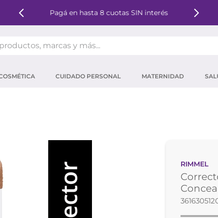
Pagá en hasta 8 cuotas SIN interés
oductos, marcas y más...
OS MÁS BUSCADOS
COSMÉTICA
CUIDADO PERSONAL
MATERNIDAD
SAL
ector solar
um
tina
mpoo
eina
RIMMEL
 micelar
Correct
ector
Conceal
361630512
ara pestañas