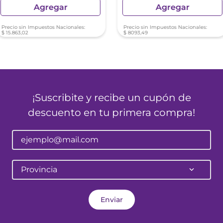
Agregar
Agregar
Precio sin Impuestos Nacionales:
Precio sin Impuestos Nacionales:
$
15
.
863
,
02
$
8093
,
49
¡Suscribite y recibe un cupón de
descuento en tu primera compra!
Provincia
Enviar