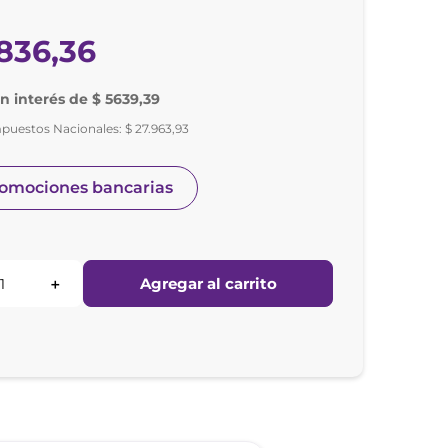
836
,
36
in interés de $ 5639,39
mpuestos Nacionales:
$
27
.
963
,
93
romociones bancarias
Agregar al carrito
＋