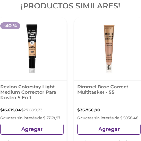
¡PRODUCTOS SIMILARES!
-
40 %
Revlon Colorstay Light
Rimmel Base Correct
Medium Corrector Para
Multitasker - 55
Rostro 5 En 1
$
16
.
619
,
84
$
27
.
699
,
73
$
35
.
750
,
90
6 cuotas sin interés de $ 2769,97
6 cuotas sin interés de $ 5958,48
Agregar
Agregar