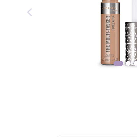
reti
tint