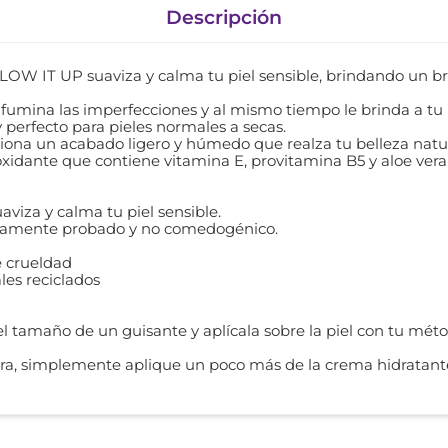
Descripción
GLOW IT UP suaviza y calma tu piel sensible, brindando un bril
ifumina las imperfecciones y al mismo tiempo le brinda a tu p
 perfecto para pieles normales a secas.
ona un acabado ligero y húmedo que realza tu belleza natur
xidante que contiene vitamina E, provitamina B5 y aloe vera
viza y calma tu piel sensible.
camente probado y no comedogénico.
e crueldad
es reciclados
l tamaño de un guisante y aplícala sobre la piel con tu méto
ra, simplemente aplique un poco más de la crema hidratante f