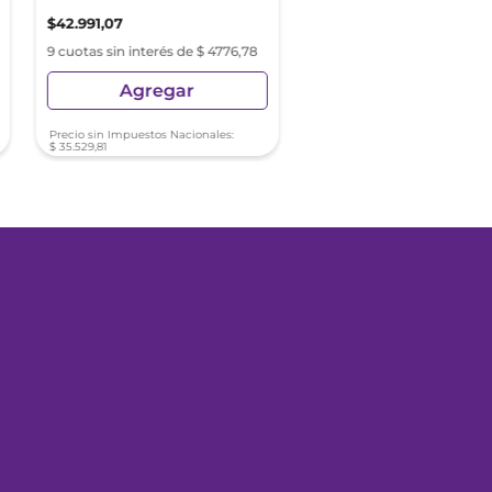
$
42
.
991
,
07
$
13
.
794
,
19
$
22
.
990
,
31
9 cuotas sin interés de $ 4776,78
9 cuotas sin interés de $ 15
Agregar
Agregar
Precio sin Impuestos Nacionales:
Precio sin Impuestos Nacionale
$
35
.
529
,
81
$
11
.
400
,
16