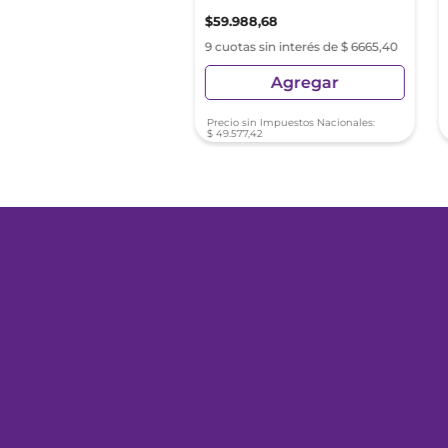
70
,
95
$
59
.
988
,
68
as sin interés de $ 4474,55
9 cuotas sin interés de $ 6665,40
Agregar
Agregar
sin Impuestos Nacionales:
Precio sin Impuestos Nacionales:
1
,
78
$
49
.
577
,
42