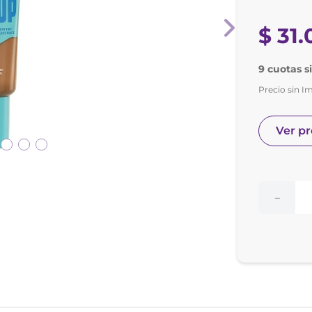
nol
e posay
$
31
.
9 cuotas s
Precio sin I
Ver p
－