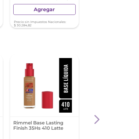
Agregar
Agregar
Precio sin Impuestos Nacionales:
Precio sin Impuestos Nacionale
$
30
.
284
,
82
$
33
.
283
,
46
-
40 %
Rimmel Base Lasting
Base de Maquillaje 
Finish 35Hs 410 Latte
Mate Natural Tono A