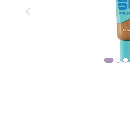
reti
roch