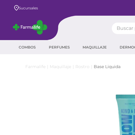
Envío GRATIS a todo el país desde $80.000
Sucursales
Buscar pr
TÉRMIN
COMBOS
PERFUMES
MAQUILLAJE
DERMO
prot
ser
Maquillaje
Rostro
Base Liquida
crea
sha
prot
agua
corr
másc