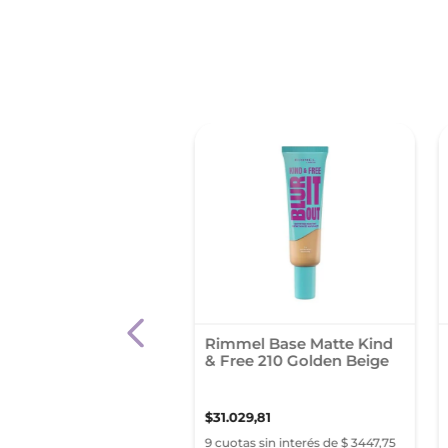
 %
de Maquillaje L'Oréal
Rimmel Base Matte Kind
s True Match Tono
& Free 210 Golden Beige
e
92
,
76
$
51
.
988
,
86
$
31
.
029
,
81
as sin interés de $ 3754,75
9 cuotas sin interés de $ 3447,75