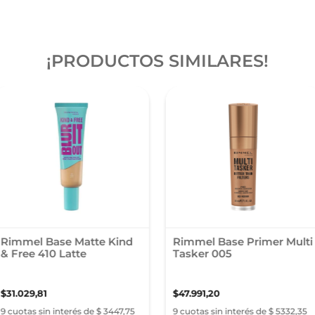
¡PRODUCTOS SIMILARES!
Rimmel Base Matte Kind
Rimmel Base Primer Multi
& Free 410 Latte
Tasker 005
$
31
.
029
,
81
$
47
.
991
,
20
9 cuotas sin interés de $ 3447,75
9 cuotas sin interés de $ 5332,35