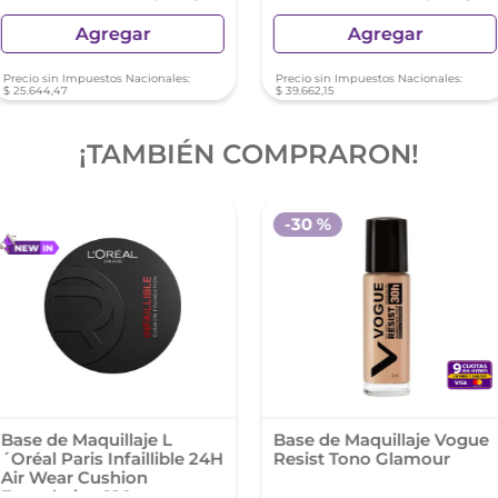
Agregar
Agregar
Precio sin Impuestos Nacionales:
Precio sin Impuestos Nacionales:
$
25
.
644
,
47
$
39
.
662
,
15
¡TAMBIÉN COMPRARON!
-
30 %
Base de Maquillaje L
Base de Maquillaje Vogue
´Oréal Paris Infaillible 24H
Resist Tono Glamour
Air Wear Cushion
Foundation 120