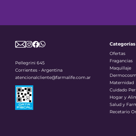
Categorías
Ofertas
Fragancias
Pellegrini 645
Maquillaje
Corrientes - Argentina
Dermocosm
atencionalcliente@farmalife.com.ar
Maternidad
Cuidado Per
Hogar y Ali
Salud y Far
Recetario O