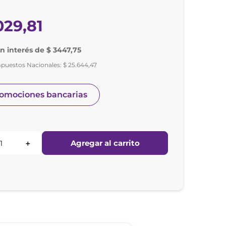
029
,
81
in interés de $ 3447,75
mpuestos Nacionales:
$
25
.
644
,
47
romociones bancarias
Agregar al carrito
＋