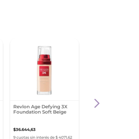
Revlon Age Defying 3X
Base de Maquillaje
Foundation Soft Beige
Maybelline Super Sta
Active Wear 30hs To
Light Beige
$
36
.
644
,
63
$
40
.
272
,
99
9 cuotas sin interés de $ 4071,62
9 cuotas sin interés de $ 4