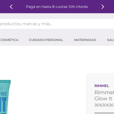
Pagá en hasta 8 cuotas SIN interés
oductos, marcas y más...
OS MÁS BUSCADOS
COSMÉTICA
CUIDADO PERSONAL
MATERNIDAD
SAL
ector solar
um
tina
mpoo
eina
RIMMEL
 micelar
Rimmel 
ector
Glow It
361630636
ara pestañas