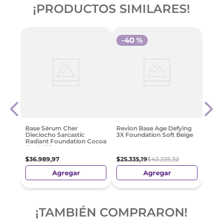
¡PRODUCTOS SIMILARES!
-
40 %
réal
Base 
Paris
Wear
50
$
59
.
Base Sérum Cher
Revlon Base Age Defying
Dieciocho Sarcastic
3X Foundation Soft Beige
Radiant Foundation Cocoa
Dusk 515
$
36
.
989
,
97
$
25
.
335
,
19
$
42
.
225
,
32
Agregar
Agregar
¡TAMBIÉN COMPRARON!