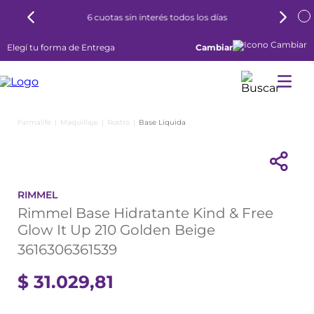
6 cuotas sin interés todos los días
Elegí tu forma de Entrega
Cambiar
Maquillaje
Rostro
Base Liquida
RIMMEL
Rimmel Base Hidratante Kind & Free
Glow It Up 210 Golden Beige
3616306361539
$
31
.
029
,
81