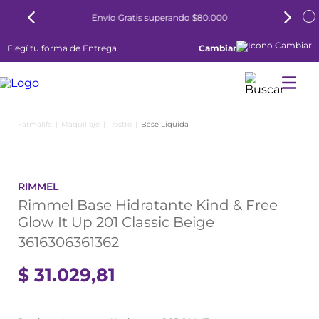
Envío Gratis superando $80.000
Elegí tu forma de Entrega
Cambiar
Maquillaje
Rostro
Base Liquida
RIMMEL
Rimmel Base Hidratante Kind & Free
Glow It Up 201 Classic Beige
3616306361362
$
31
.
029
,
81