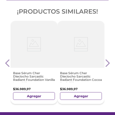
¡PRODUCTOS SIMILARES!
ting
Base
Isdi
Spf5
$
88
.
Base Sérum Cher
Base Sérum Cher
Dieciocho Sarcastic
Dieciocho Sarcastic
Radiant Foundation Vanilla
Radiant Foundation Cocoa
Latte 105
Dusk 515
$
36
.
989
,
97
$
36
.
989
,
97
Agregar
Agregar
Preci
Nacio