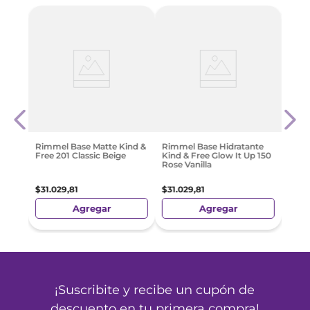
ogue
Rimm
Task
$
41
.
Rimmel Base Matte Kind &
Rimmel Base Hidratante
Free 201 Classic Beige
Kind & Free Glow It Up 150
6 cuo
Rose Vanilla
$ 698
$
31
.
029
,
81
$
31
.
029
,
81
Agregar
Agregar
¡Suscribite y recibe un cupón de
descuento en tu primera compra!