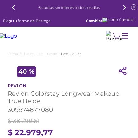
6 cuotas sin interés todos los días
Elegí tu forma de Entrega
Cambiar
Maquillaje
Rostro
Base Liquida
40 %
REVLON
Revlon Colorstay Longwear Makeup
True Beige
309974677080
$
38
.
299
,
61
$
22
.
979
,
77