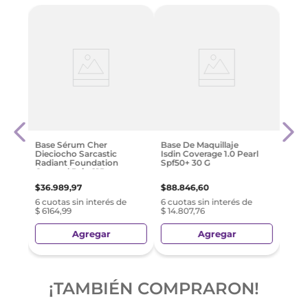
réal
Max 
Rose
Pure
Fair-
$
48
.
Base Sérum Cher
Base De Maquillaje
Dieciocho Sarcastic
Isdin Coverage 1.0 Pearl
e
6 cuo
Radiant Foundation
Spf50+ 30 G
$ 80
Caramel Drip 215
$
36
.
989
,
97
$
88
.
846
,
60
6 cuotas sin interés de
6 cuotas sin interés de
$ 6164,99
$ 14.807,76
Agregar
Agregar
¡TAMBIÉN COMPRARON!