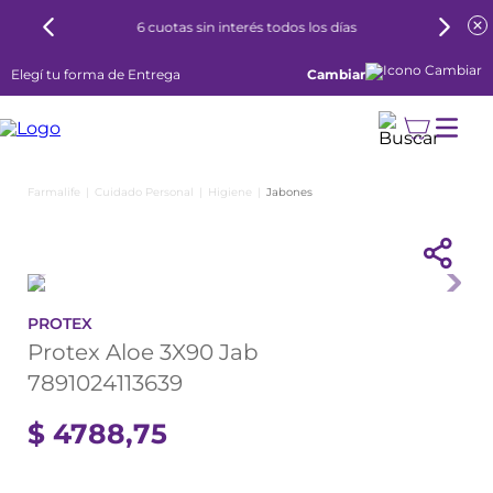
6 cuotas sin interés todos los días
Elegí tu forma de Entrega
Cambiar
Cuidado Personal
Higiene
Jabones
PROTEX
Protex Aloe 3X90 Jab
7891024113639
$
4788
,
75