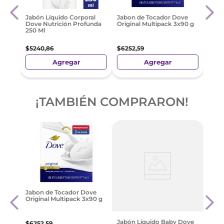
rina
Alga
Jabón Líquido Corporal
Jabon de Tocador Dove
Gr
Jabó
Dove Nutrición Profunda
Original Multipack 3x90 g
300M
250 Ml
$
729
$
5240
,
86
$
6252
,
59
Agregar
Agregar
¡TAMBIÉN COMPRARON!
Plus
Jabon de Tocador Dove
0 Gr
Tocad
Original Multipack 3x90 g
120G
$
317
Jabón Líquido Baby Dove
$
6252
,
59