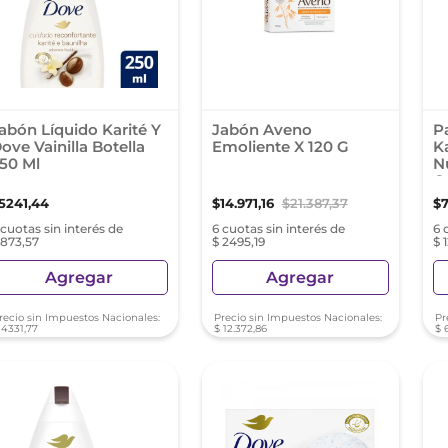
abón Líquido Karité Y
Jabón Aveno
P
ove Vainilla Botella
Emoliente X 120 G
K
50 Ml
N
G
5241
,
44
$
14
.
971
,
16
$
21
.
387
,
37
$
 cuotas sin interés de
6 cuotas sin interés de
6 
 873,57
$ 2495,19
$ 
Agregar
Agregar
recio sin Impuestos Nacionales:
Precio sin Impuestos Nacionales:
Pr
4331
,
77
$
12
.
372
,
86
$