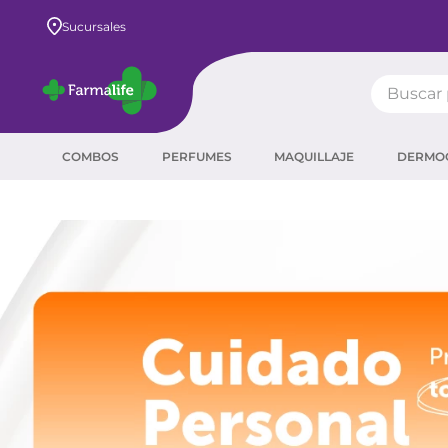
Envío GRAT
Sucursales
Buscar pr
TÉRMIN
COMBOS
PERFUMES
MAQUILLAJE
DERMO
prot
ser
sha
crea
prot
agua
corr
másc