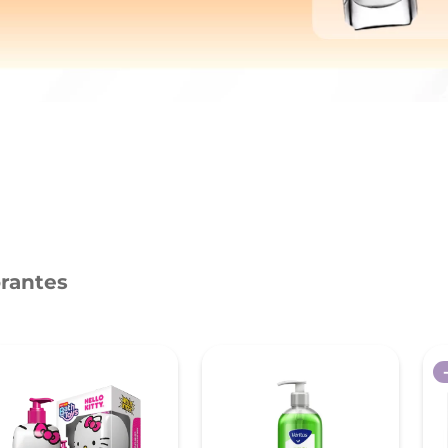
nol
ura
orantes