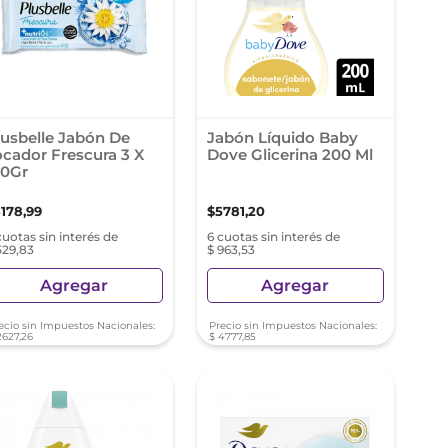
lusbelle Jabón De
Jabón Líquido Baby
ocador Frescura 3 X
Dove Glicerina 200 Ml
20Gr
3178
,
99
$
5781
,
20
cuotas sin interés de
6 cuotas sin interés de
529,83
$ 963,53
Agregar
Agregar
ecio sin Impuestos Nacionales:
Precio sin Impuestos Nacionales:
2627
,
26
$
4777
,
85