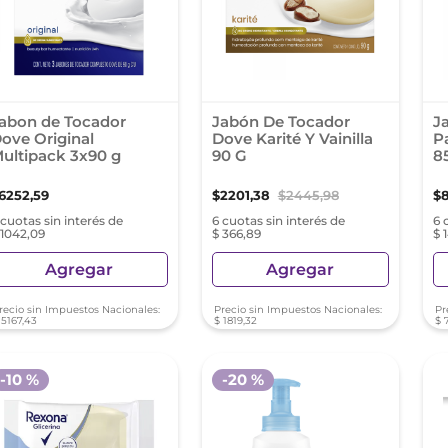
abon de Tocador
Jabón De Tocador
J
ove Original
Dove Karité Y Vainilla
P
ultipack 3x90 g
90 G
8
6252
,
59
$
2201
,
38
$
2445
,
98
$
 cuotas sin interés de
6 cuotas sin interés de
6 
 1042,09
$ 366,89
$ 
Agregar
Agregar
recio sin Impuestos Nacionales:
Precio sin Impuestos Nacionales:
Pr
5167
,
43
$
1819
,
32
$
-
10 %
-
20 %