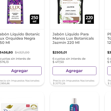
abón Líquido Botanic
Jabón Liquido Para
P
ux Orquídea Negra
Manos Lux Botanicals
T
50 Ml
Jazmin 220 Ml
1
3456
,
80
$
4321
,
00
$
2505
,
01
$
 cuotas sin interés de
6 cuotas sin interés de
6 
 576,13
$ 417,50
$ 
Agregar
Agregar
recio sin Impuestos Nacionales:
Precio sin Impuestos Nacionales:
Pr
2856
,
86
$
2070
,
26
$