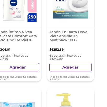
abón Íntimo Nivea
Jabón En Barra Dove
elicate Comfort Para
Piel Sensible X3
odo Tipo De Piel X
Multipack 90 G
50 Ml
7306
,
01
$
6252
,
59
cuotas sin interés de
6 cuotas sin interés de
1217,66
$ 1042,09
Agregar
Agregar
ecio sin Impuestos Nacionales:
Precio sin Impuestos Nacionales:
6038
,
02
$
5167
,
43