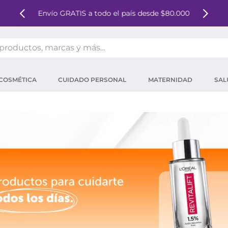
IS a todo el país desde $80.000
Pagá en hasta 8 c
oductos, marcas y más...
OS MÁS BUSCADOS
COSMÉTICA
CUIDADO PERSONAL
MATERNIDAD
SAL
ector solar
um
mpoo
tina
eina
 micelar
ector
ara pestañas