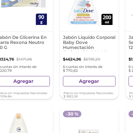
abón De Glicerina En
Jabón Liquido Corporal
J
arra Rexona Neutro
Baby Dove
S
0 G
Humectación
1
Enriquecida 200 Ml
1324
,
76
$
1471
,
96
$
4624
,
96
$
5781
,
20
$
1
 cuotas sin interés de
6 cuotas sin interés de
6 
 220,79
$ 770,82
$ 
Agregar
Agregar
recio sin Impuestos Nacionales:
Precio sin Impuestos Nacionales:
Pr
1094
,
84
$
3822
,
28
$
-
30 %