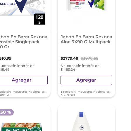
abón En Barra Rexona
Jabon En Barra Rexona
ensible Singlepack
Aloe 3X90 G Multipack
20 Gr
310
,
99
$
2779
,
48
$
3970
,
68
cuotas sin interés de
6 cuotas sin interés de
218,49
$ 463,24
Agregar
Agregar
ecio sin Impuestos Nacionales:
Precio sin Impuestos Nacionales:
1083
,
46
$
2297
,
09
-
50 %