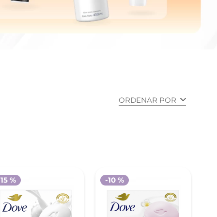
ORDENAR POR
-
15 %
-
10 %