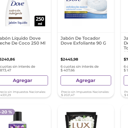
abón Líquido Dove
Jabón De Tocador
J
eche De Coco 250 Ml
Dove Exfoliante 90 G
D
T
2
5240
,
86
$
2445
,
98
$
 cuotas sin interés de
6 cuotas sin interés de
6 
 873,47
$ 407,66
$ 
Agregar
Agregar
recio sin Impuestos Nacionales:
Precio sin Impuestos Nacionales:
Pr
4331
,
29
$
2021
,
47
$
-
20 %