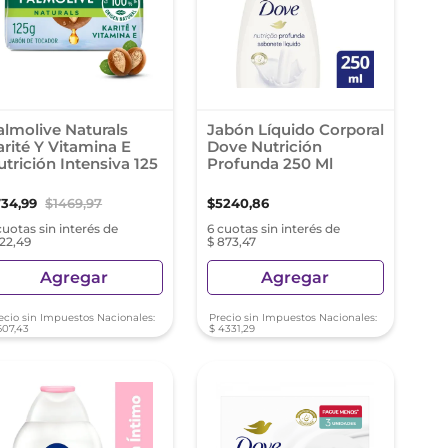
almolive Naturals
Jabón Líquido Corporal
arité Y Vitamina E
Dove Nutrición
utrición Intensiva 125
Profunda 250 Ml
r
734
,
99
$
1469
,
97
$
5240
,
86
cuotas sin interés de
6 cuotas sin interés de
122,49
$ 873,47
Agregar
Agregar
ecio sin Impuestos Nacionales:
Precio sin Impuestos Nacionales:
607
,
43
$
4331
,
29