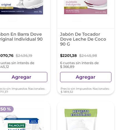
abon En Barra Dove
Jabón De Tocador
iginal Individual 90
Dove Leche De Coco
90 G
2070
,
76
$
2436
,
19
$
2201
,
38
$
2445
,
98
cuotas sin interés de
6 cuotas sin interés de
345,12
$ 366,89
Agregar
Agregar
ecio sin Impuestos Nacionales:
Precio sin Impuestos Nacionales:
1711
,
37
$
1819
,
32
-
50 %