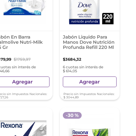
abón En Barra
Jabón Liquido Para
almolive Nutri-Milk
Manos Dove Nutrición
5 Gr
Profunda Refill 220 Ml
879
,
99
$
1759
,
97
$
3684
,
32
cuotas sin interés de
6 cuotas sin interés de
146,66
$ 614,05
Agregar
Agregar
ecio sin Impuestos Nacionales:
Precio sin Impuestos Nacionales:
727
,
26
$
3044
,
89
test
-
30 %