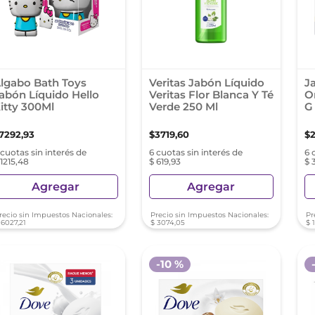
lgabo Bath Toys
Veritas Jabón Líquido
J
abón Líquido Hello
Veritas Flor Blanca Y Té
Or
itty 300Ml
Verde 250 Ml
G
7292
,
93
$
3719
,
60
$
 cuotas sin interés de
6 cuotas sin interés de
6 
 1215,48
$ 619,93
$ 
Agregar
Agregar
recio sin Impuestos Nacionales:
Precio sin Impuestos Nacionales:
Pr
6027
,
21
$
3074
,
05
$
-
10 %