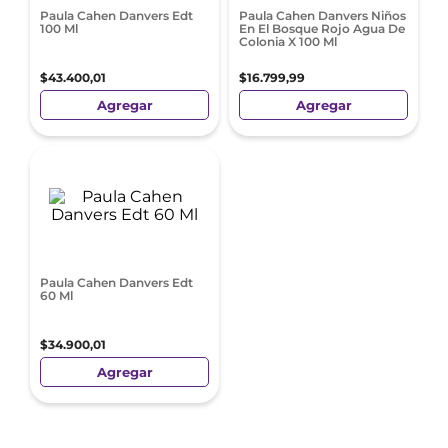
Paula Cahen Danvers Edt
Paula Cahen Danvers Niños
100 Ml
En El Bosque Rojo Agua De
Colonia X 100 Ml
$
43
.
400
,
01
$
16
.
799
,
99
Agregar
Agregar
Paula Cahen Danvers Edt
60 Ml
$
34
.
900
,
01
Agregar