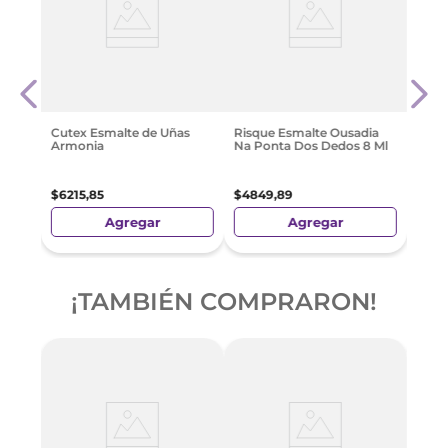
 480
Cute
en 1
$
54
Cutex Esmalte de Uñas
Risque Esmalte Ousadia
Armonia
Na Ponta Dos Dedos 8 Ml
$
6215
,
85
$
4849
,
89
Agregar
Agregar
¡TAMBIÉN COMPRARON!