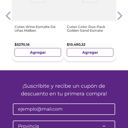
Sall
Gorg
$
15
.
5
Cutex Wine Esmalte De
Cutex Color Duo Pack
Uñas Malbec
Golden Sand Esmate
$
5270
,
16
$
10
.
490
,
32
Agregar
Agregar
¡Suscribite y recibe un cupón de
descuento en tu primera compra!
Provincia