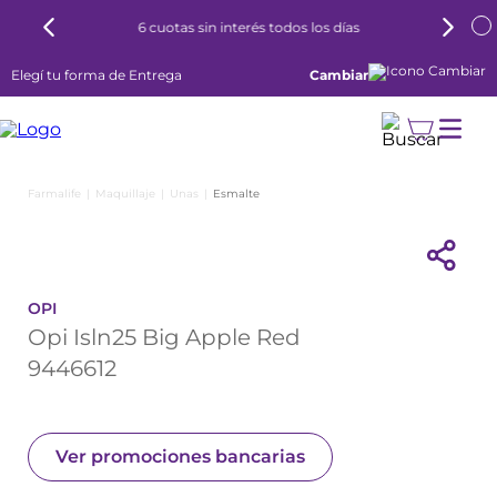
6 cuotas sin interés todos los días
Elegí tu forma de Entrega
Cambiar
Maquillaje
Unas
Esmalte
OPI
Opi Isln25 Big Apple Red
9446612
Ver promociones bancarias