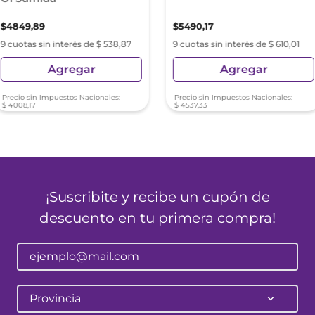
$
4849
,
89
$
5490
,
17
9 cuotas sin interés de $ 538,87
9 cuotas sin interés de $ 610,01
Agregar
Agregar
Precio sin Impuestos Nacionales:
Precio sin Impuestos Nacionales:
$
4008
,
17
$
4537
,
33
¡Suscribite y recibe un cupón de
descuento en tu primera compra!
Provincia