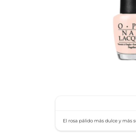
reti
tint
El rosa pálido más dulce y más s