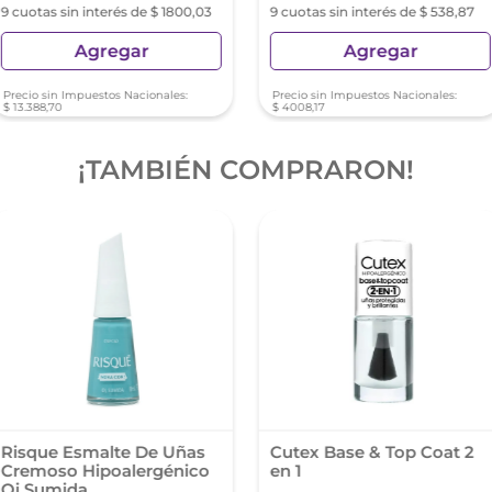
9 cuotas sin interés de $ 1800,03
9 cuotas sin interés de $ 538,87
Agregar
Agregar
Precio sin Impuestos Nacionales:
Precio sin Impuestos Nacionales:
$
13
.
388
,
70
$
4008
,
17
¡TAMBIÉN COMPRARON!
Risque Esmalte De Uñas
Cutex Base & Top Coat 2
Cremoso Hipoalergénico
en 1
Oi Sumida