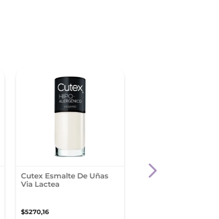
Cutex Esmalte De Uñas
Cutex Tulipanes Esm
Via Lactea
De Uñas Pasión
$
5270
,
16
$
4819
,
38