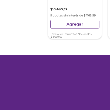
9
,
01
$
10
.
490
,
32
s sin interés de $ 522,11
9 cuotas sin interés de $ 1165,59
Agregar
Agregar
sin Impuestos Nacionales:
Precio sin Impuestos Nacionales:
48
$
8669
,
69