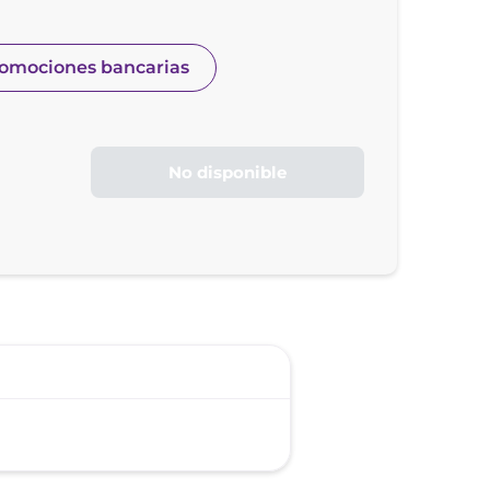
romociones bancarias
No disponible