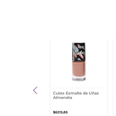
lte Colorama
Cutex Esmalte de Uñas
ados Tono Rosa
Almendra
al
9
,
01
$
6215
,
85