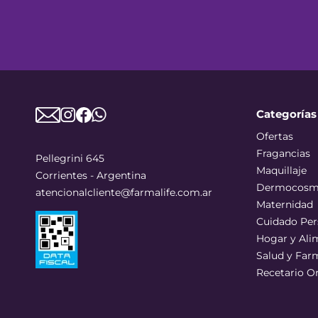
Categorías
Ofertas
Fragancias
Pellegrini 645
Maquillaje
Corrientes - Argentina
Dermocosm
atencionalcliente@farmalife.com.ar
Maternidad
Cuidado Per
Hogar y Ali
Salud y Far
Recetario O