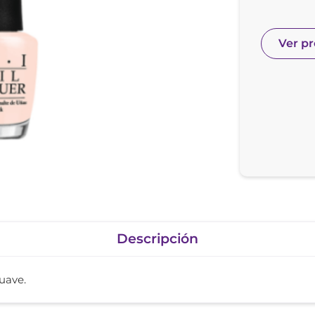
nol
ura
Ver p
Descripción
uave.