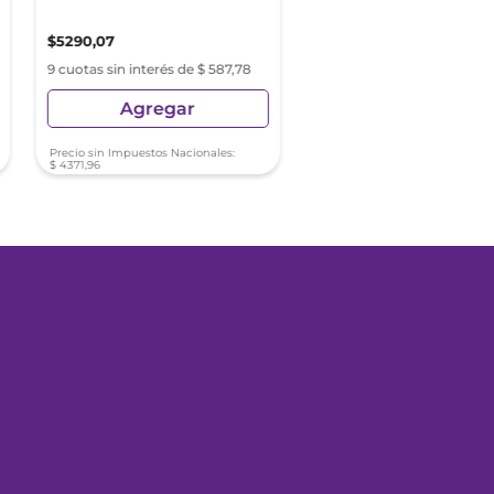
$
5290
,
07
$
4699
,
01
9 cuotas sin interés de $ 587,78
9 cuotas sin interés de $ 52
Agregar
Agregar
Precio sin Impuestos Nacionales:
Precio sin Impuestos Nacionale
$
4371
,
96
$
3883
,
48