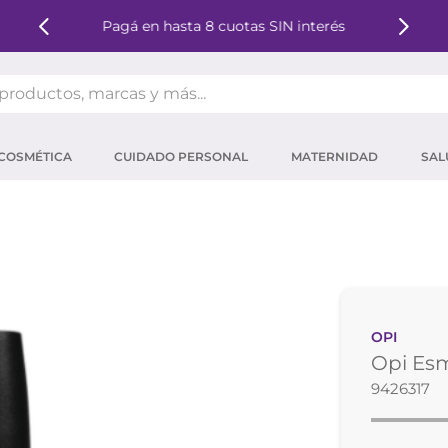
Pagá en hasta 8 cuotas SIN interés
oductos, marcas y más...
OS MÁS BUSCADOS
COSMÉTICA
CUIDADO PERSONAL
MATERNIDAD
SAL
ector solar
um
tina
mpoo
eina
OPI
 micelar
Opi Esm
ector
9426317
ara pestañas