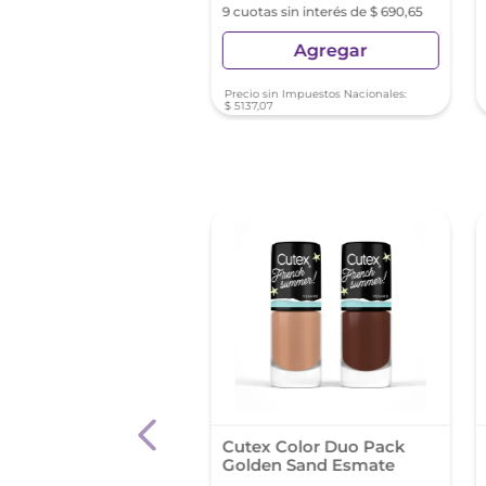
s sin interés de $ 522,11
9 cuotas sin interés de $ 690,65
Agregar
Agregar
sin Impuestos Nacionales:
Precio sin Impuestos Nacionales:
48
$
5137
,
07
lte Colorama
Cutex Color Duo Pack
ados Tono Rosa
Golden Sand Esmate
al