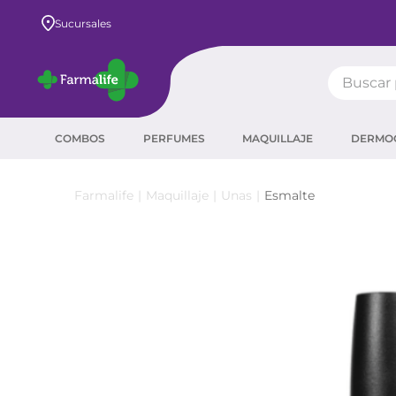
Envío GRATIS a todo el país desde $80.000
Sucursales
Buscar pr
TÉRMIN
COMBOS
PERFUMES
MAQUILLAJE
DERMO
prot
ser
Maquillaje
Unas
Esmalte
crea
sha
prot
agua
corr
masc