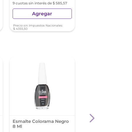
9 cuotas sin interés de $ 585,57
6 cuotas sin interés de $ 8
Agregar
Agregar
Precio sin Impuestos Nacionales:
Precio sin Impuestos Nacionale
$
4355
,
50
$
3982
,
96
Esmalte Colorama Negro
Esmalte Colorama
8 Ml
Perlados Tono Rosa
Cristal