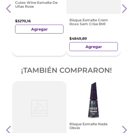
Big
Sally
Cutex Wine Esmalte De
Your
Uñas Rose
$
10
.
Risque Esmalte Crem
$
5270
,
16
Roxo Sem Crise 8Ml
Agregar
$
4849
,
89
Agregar
¡TAMBIÉN COMPRARON!
e 8
Risq
Risque Esmalte Nada
Crem
Obvio
Oi S