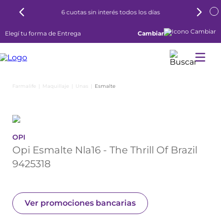
6 cuotas sin interés todos los días
Elegí tu forma de Entrega
Cambiar
Maquillaje
Unas
Esmalte
OPI
Opi Esmalte Nla16 - The Thrill Of Brazil
9425318
Ver promociones bancarias