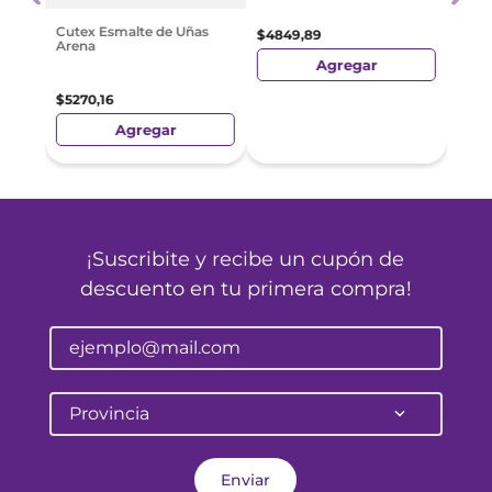
$
48
Cutex Esmalte de Uñas
$
4849
,
89
Arena
Agregar
$
5270
,
16
Agregar
¡Suscribite y recibe un cupón de
descuento en tu primera compra!
Provincia
Enviar