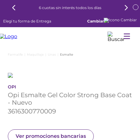
6 cuotas sin interés todos los días
Elegí tu forma de Entrega
Cambiar
Maquillaje
Unas
Esmalte
OPI
Opi Esmalte Gel Color Strong Base Coat
- Nuevo
3616300770009
Ver promociones bancarias