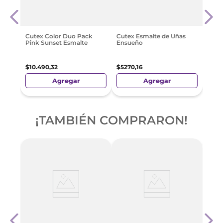
Sall
ion
Sere
$
15
.
5
Cutex Color Duo Pack
Cutex Esmalte de Uñas
Pink Sunset Esmalte
Ensueño
$
10
.
490
,
32
$
5270
,
16
Agregar
Agregar
¡TAMBIÉN COMPRARON!
Cute
ion
Calc