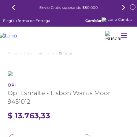
Envío Gratis superando $80.000
Elegí tu forma de Entrega
Cambiar
Maquillaje
Unas
Esmalte
OPI
Opi Esmalte - Lisbon Wants Moor
9451012
$
13
.
763
,
33