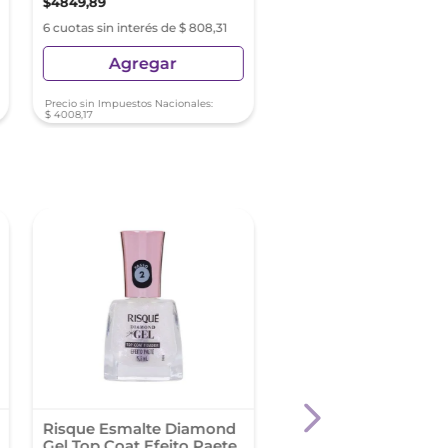
$
4849
,
89
$
6090
,
01
6 cuotas sin interés de $ 808,31
9 cuotas sin interés de $ 6
Agregar
Agregar
Precio sin Impuestos Nacionales:
Precio sin Impuestos Nacionale
$
4008
,
17
$
5033
,
07
Risque Esmalte Diamond
Risque Esmalte Cre
Gel Top Coat Efeito Paete
Solta No Blues 8Ml