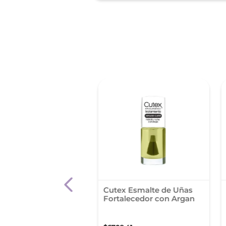
te Colorama
Cutex Esmalte de Uñas
so Tono Piel Marfil
Fortalecedor con Argan