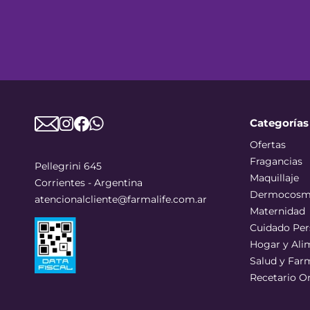
Categorías
Ofertas
Fragancias
Pellegrini 645
Maquillaje
Corrientes - Argentina
Dermocosm
atencionalcliente@farmalife.com.ar
Maternidad
Cuidado Per
Hogar y Ali
Salud y Far
Recetario O