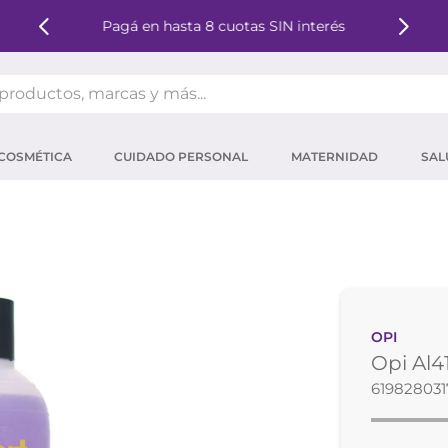
Pagá en hasta 8 cuotas SIN interés
oductos, marcas y más...
OS MÁS BUSCADOS
COSMÉTICA
CUIDADO PERSONAL
MATERNIDAD
SAL
ector solar
um
tina
mpoo
eina
OPI
 micelar
Opi Al4
ector
619828031
ara pestañas