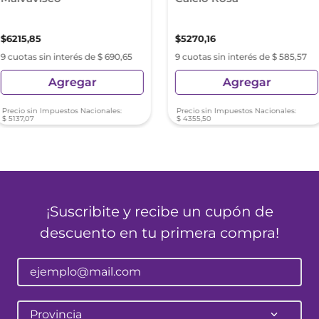
$
6215
,
85
$
5270
,
16
9 cuotas sin interés de $ 690,65
9 cuotas sin interés de $ 585,57
Agregar
Agregar
Precio sin Impuestos Nacionales:
Precio sin Impuestos Nacionales:
$
5137
,
07
$
4355
,
50
¡Suscribite y recibe un cupón de
descuento en tu primera compra!
Provincia