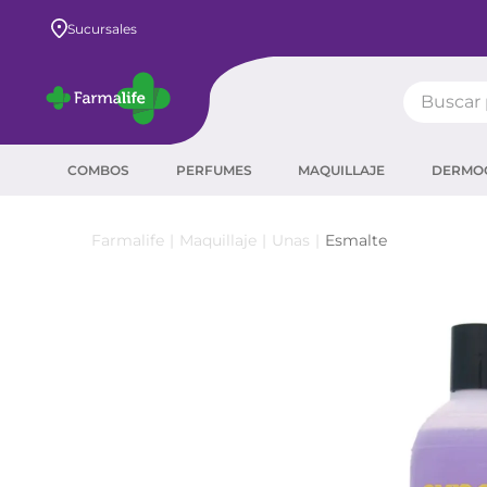
Envío GRATIS a todo el país desde $80.000
Sucursales
Buscar pr
TÉRMIN
COMBOS
PERFUMES
MAQUILLAJE
DERMO
prot
ser
Maquillaje
Unas
Esmalte
crea
sha
prot
agua
corr
masc