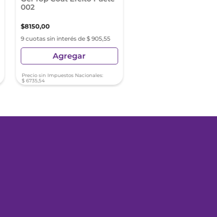
002
$
8150
,
00
$
4849
,
89
9 cuotas sin interés de $ 905,55
6 cuotas sin interés de $ 8
Agregar
Agregar
Precio sin Impuestos Nacionales:
Precio sin Impuestos Nacionale
$
6735
,
54
$
4008
,
17