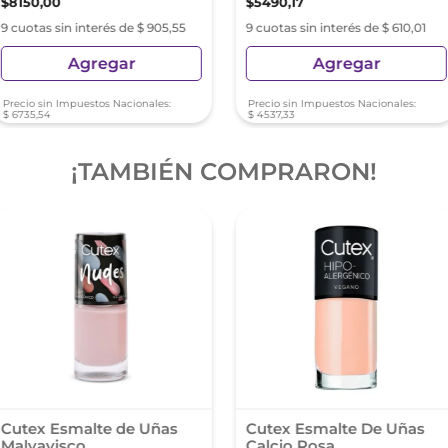
$
8150
,
00
$
5490
,
17
9 cuotas sin interés de $ 905,55
9 cuotas sin interés de $ 610,01
Agregar
Agregar
Precio sin Impuestos Nacionales:
Precio sin Impuestos Nacionales:
$
6735
,
54
$
4537
,
33
¡TAMBIÉN COMPRARON!
Cutex Esmalte de Uñas
Cutex Esmalte De Uñas
Malvavisco
Calcio Rosa