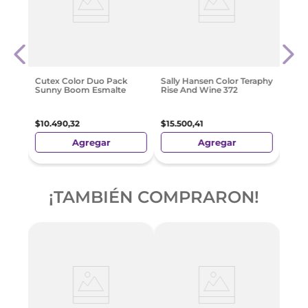
Sall
istal
Swee
$
15
.
5
Cutex Color Duo Pack
Sally Hansen Color Teraphy
Sunny Boom Esmalte
Rise And Wine 372
$
10
.
490
,
32
$
15
.
500
,
41
Agregar
Agregar
¡TAMBIÉN COMPRARON!