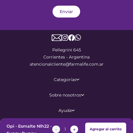
Enviar
Pellegrini 645
Corrientes - Argentina
atencionalcliente@farmalife.com.ar
Categorías
Sobre nosotros
Ayuda
Opi - Esmalte Nlh22 -
－
＋
Agregar al carrito
©
2026
Todos los derechos