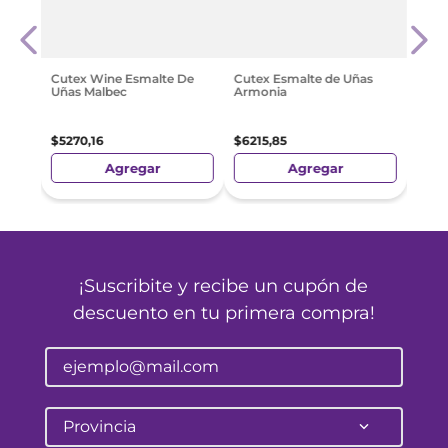
dor
Sall
Gorg
$
15
.
5
Cutex Wine Esmalte De
Cutex Esmalte de Uñas
Uñas Malbec
Armonia
$
5270
,
16
$
6215
,
85
Agregar
Agregar
¡Suscribite y recibe un cupón de
descuento en tu primera compra!
Provincia