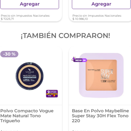
Agregar
Agregar
Precio sin Impuestos Nacionales:
Precio sin Impuestos Nacionales:
$
7225
,
71
$
10
.
986
,
10
¡TAMBIÉN COMPRARON!
-
30 %
Polvo Compacto Vogue
Base En Polvo Maybelline
Mate Natural Tono
Super Stay 30H Flex Tono
Trigueño
220