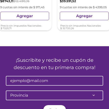
$
8743
,
11
$
12
.
490
,
16
$
39
.
591
,
52
9 cuotas sin interés de $ 971,45
9 cuotas sin interés de $ 4399,05
Agregar
Agregar
Precio sin Impuestos Nacionales:
Precio sin Impuestos Nacionales:
$
7225
,
71
$
32
.
720
,
26
¡Suscribite y recibe un cupón de
descuento en tu primera compra!
Provincia