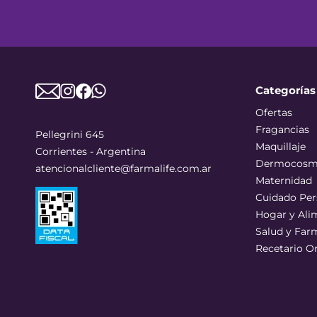
Categorías
Ofertas
Fragancias
Pellegrini 645
Maquillaje
Corrientes - Argentina
Dermocosm
atencionalcliente@farmalife.com.ar
Maternidad
Cuidado Per
Hogar y Ali
Salud y Far
Recetario O