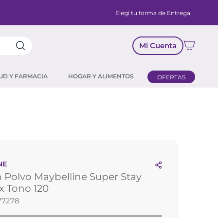
Elegí tu forma de Entrega
Mi Cuenta
UD Y FARMACIA
HOGAR Y ALIMENTOS
OFERTAS
NE
 Polvo Maybelline Super Stay
x Tono 120
77278