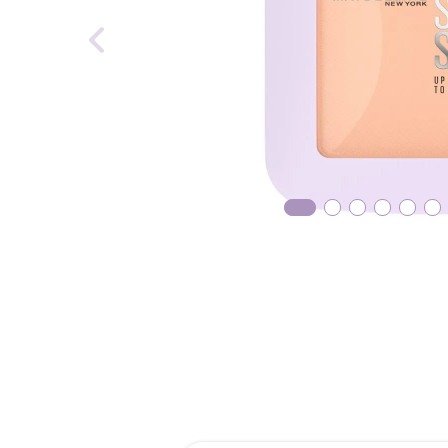
reti
roch