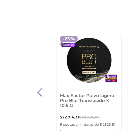
 %
-
25 %
o Compacto Vogue
Max Factor Polvo Ligero
z con Arena Tono
Pro Blur Translúcido X
rina
10.5 G
3
,
11
$
12
.
490
,
16
$
22
.
714
,
31
$
30
.
285
,
75
s sin interés de $ 971,45
9 cuotas sin interés de $ 2523,81