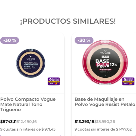
¡PRODUCTOS SIMILARES!
-
30 %
-
30 %
Polvo Compacto Vogue
Base de Maquillaje en
Mate Natural Tono
Polvo Vogue Resist Petalo
Trigueño
$
8743
,
11
$
12
.
490
,
16
$
13
.
293
,
18
$
18
.
990
,
26
9 cuotas sin interés de $ 971,45
9 cuotas sin interés de $ 1477,02