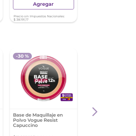
Agregar
Agregar
Precio sin Impuestos Nacionales:
Precio sin Impuestos Nacionale
$
38
.
191
,
17
$
32
.
223
,
55
-
30 %
Base de Maquillaje en
Rimmel Polvo Comp
Polvo Vogue Resist
Vegano Kind & Free 
Capuccino