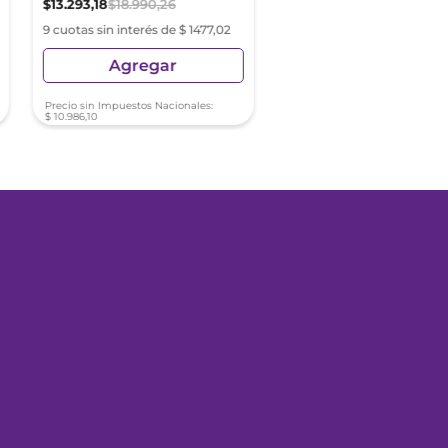
$
13
.
293
,
18
$
18
.
990
,
26
$
19
.
305
,
47
9 cuotas sin interés de $ 1477,02
9 cuotas sin interés de $ 2
Agregar
Agregar
Precio sin Impuestos Nacionales:
Precio sin Impuestos Nacionale
$
10
.
986
,
10
$
15
.
954
,
93