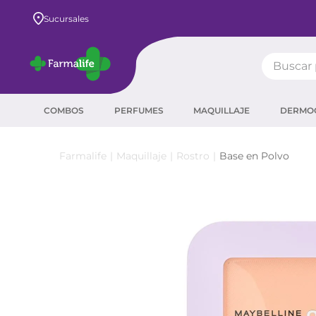
Envío GRATIS a todo el país desde $80.000
Sucursales
Buscar pr
TÉRMIN
COMBOS
PERFUMES
MAQUILLAJE
DERMO
prot
ser
Maquillaje
Rostro
Base en Polvo
crea
sha
prot
agua
corr
másc