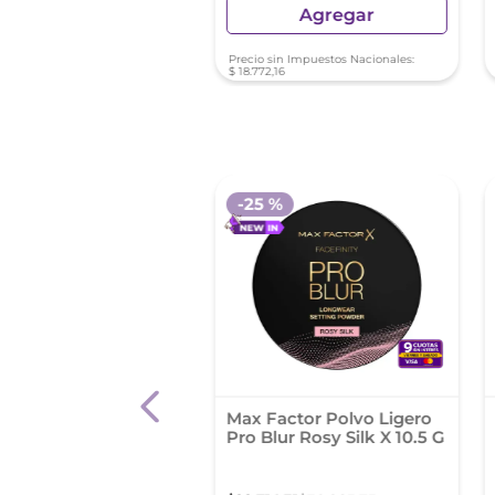
Agregar
Agregar
sin Impuestos Nacionales:
Precio sin Impuestos Nacionales:
71
$
18
.
772
,
16
-
25 %
el Polvo Compacto
Max Factor Polvo Ligero
no Kind & Free 030
Pro Blur Rosy Silk X 10.5 G