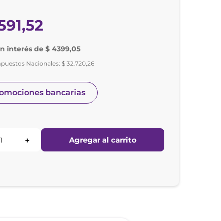
591
,
52
in interés de $ 4399,05
mpuestos Nacionales:
$
32
.
720
,
26
romociones bancarias
Agregar al carrito
＋