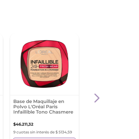
Base de Maquillaje en
Base de Maquillaje e
Polvo L'Oréal Paris
Polvo Maybelline Fit
Infaillible Tono Chasmere
Tono 235
$
46
.
211
,
32
$
38
.
990
,
50
9 cuotas sin interés de $ 5134,59
9 cuotas sin interés de $ 4