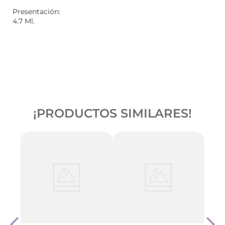
Presentación:
4.7 Ml.
¡PRODUCTOS SIMILARES!
Cher
- Mul