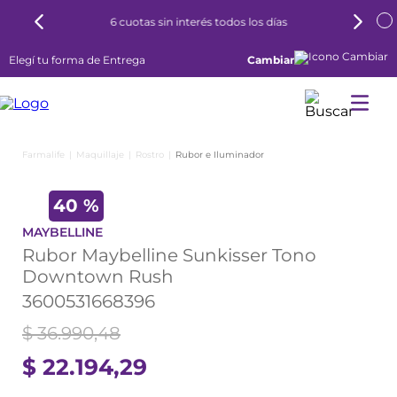
6 cuotas sin interés todos los días
Elegí tu forma de Entrega
Cambiar
Maquillaje
Rostro
Rubor e Iluminador
40 %
MAYBELLINE
Rubor Maybelline Sunkisser Tono
Downtown Rush
3600531668396
$
36
.
990
,
48
$
22
.
194
,
29