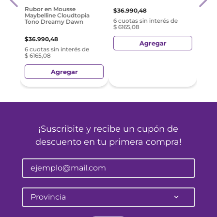
$
26
.
Rubor en Mousse
$
36
.
990
,
48
Maybelline Cloudtopia
e
6 cuo
6 cuotas sin interés de
Tono Dreamy Dawn
$ 44
$ 6165,08
$
36
.
990
,
48
Agregar
6 cuotas sin interés de
$ 6165,08
Agregar
¡Suscribite y recibe un cupón de
descuento en tu primera compra!
Provincia