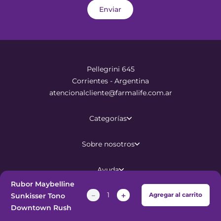
Enviar
Pellegrini 645
Corrientes - Argentina
atencionalcliente@farmalife.com.ar
Categorías
Sobre nosotros
Ayuda
Rubor Maybelline
－
＋
Agregar al carrito
Sunkisser Tono
©
2026
Todos los derechos
Downtown Rush
reservados