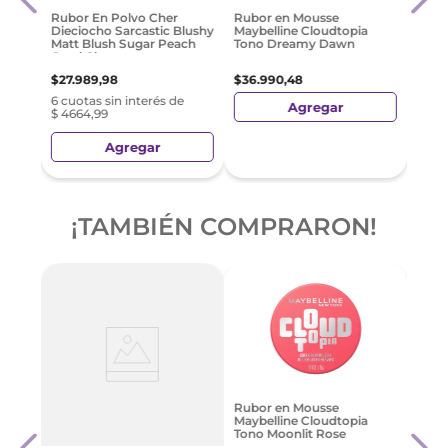
$
16
.
Rubor En Polvo Cher
Rubor en Mousse
Dieciocho Sarcastic Blushy
Maybelline Cloudtopia
Matt Blush Sugar Peach
Tono Dreamy Dawn
Coral Claro
$
27
.
989
,
98
$
36
.
990
,
48
6 cuotas sin interés de
Agregar
$ 4664,99
Agregar
¡TAMBIÉN COMPRARON!
Cher
Rubor en Mousse
lush
Sarca
Maybelline Cloudtopia
Pink
Tono Moonlit Rose