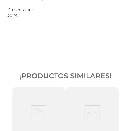
Presentación:
30 Ml.
¡PRODUCTOS SIMILARES!
ogue
Rimm
& Fre