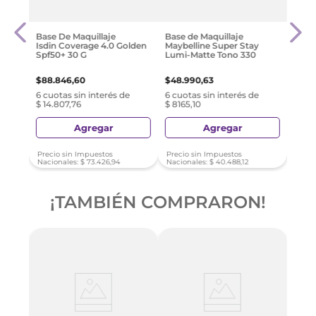
$
31
.
0
Base De Maquillaje
Base de Maquillaje
Isdin Coverage 4.0 Golden
Maybelline Super Stay
e
6 cuo
Spf50+ 30 G
Lumi-Matte Tono 330
$ 517
$
88
.
846
,
60
$
48
.
990
,
63
6 cuotas sin interés de
6 cuotas sin interés de
$ 14.807,76
$ 8165,10
Agregar
Agregar
Precio sin Impuestos
Precio sin Impuestos
Preci
Nacionales:
$
73
.
426
,
94
Nacionales:
$
40
.
488
,
12
Nacio
¡TAMBIÉN COMPRARON!