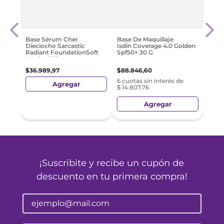
uido
Rimm
Free
$
31
.
0
Base Sérum Cher
Base De Maquillaje
Dieciocho Sarcastic
Isdin Coverage 4.0 Golden
e
Radiant FoundationSoft
Spf50+ 30 G
Mocha 635
$
36
.
989
,
97
$
88
.
846
,
60
6 cuotas sin interés de
Agregar
$ 14.807,76
Agregar
¡Suscribite y recibe un cupón de
descuento en tu primera compra!