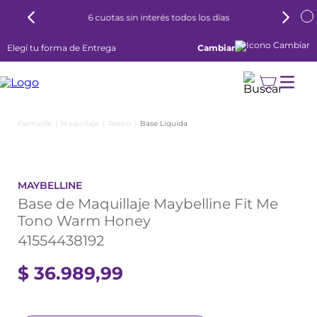
6 cuotas sin interés todos los días
Elegí tu forma de Entrega
Cambiar
Maquillaje
Rostro
Base Liquida
MAYBELLINE
Base de Maquillaje Maybelline Fit Me
Tono Warm Honey
41554438192
$
36
.
989
,
99