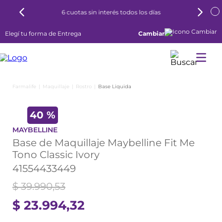
6 cuotas sin interés todos los días
Elegí tu forma de Entrega
Cambiar
Maquillaje
Rostro
Base Liquida
40 %
MAYBELLINE
Base de Maquillaje Maybelline Fit Me
Tono Classic Ivory
41554433449
$
39
.
990
,
53
$
23
.
994
,
32