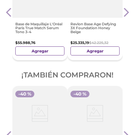
Rimm
y
Fini
o
$
42
.
Base de Maquillaje L'Oréal
Revlon Base Age Defying
Paris True Match Serum
3X Foundation Honey
Tono 3-4
Beige
$
55
.
988
,
76
$
25
.
335
,
19
$
42
.
225
,
32
Agregar
Agregar
¡TAMBIÉN COMPRARON!
-
40 %
-
40 %
réal
Base 
Paris
Wear