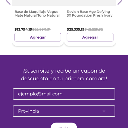
50
$
59
.
Base de Maquillaje Vogue
Revlon Base Age Defying
Mate Natural Tono Natural
3X Foundation Fresh Ivory
$
13
.
794
,
19
$
22
.
990
,
31
$
25
.
335
,
19
$
42
.
225
,
32
Agregar
Agregar
¡Suscribite y recibe un cupón de
descuento en tu primera compra!
Provincia