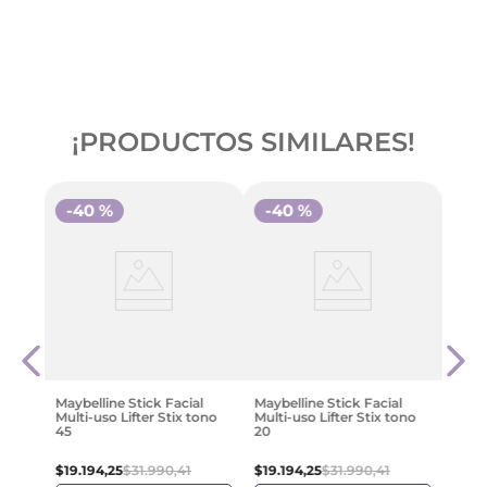
¡PRODUCTOS SIMILARES!
-
40 %
-
40 %
-
4
uido
Revl
illa
Brig
145
$
16
.
Maybelline Stick Facial
Maybelline Stick Facial
Multi-uso Lifter Stix tono
Multi-uso Lifter Stix tono
45
20
$
19
.
194
,
25
$
31
.
990
,
41
$
19
.
194
,
25
$
31
.
990
,
41