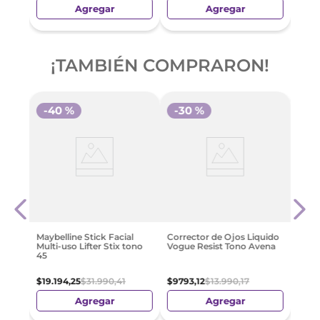
Agregar
Agregar
¡TAMBIÉN COMPRARON!
-
40 %
-
30 %
uido
Max 
illa
Sun 
$
37
.
Maybelline Stick Facial
Corrector de Ojos Liquido
Multi-uso Lifter Stix tono
Vogue Resist Tono Avena
45
$
19
.
194
,
25
$
31
.
990
,
41
$
9793
,
12
$
13
.
990
,
17
Agregar
Agregar