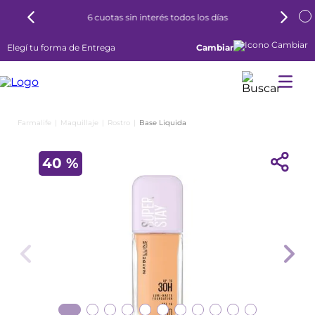
6 cuotas sin interés todos los días
Elegí tu forma de Entrega
Cambiar
Maquillaje
Rostro
Base Liquida
40 %