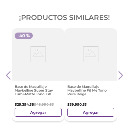
¡PRODUCTOS SIMILARES!
-
40 %
-
4
réal
Base 
o
Mayb
Sun 
$
23
.
Base de Maquillaje
Base de Maquillaje
Maybelline Super Stay
Maybelline Fit Me Tono
Lumi-Matte Tono 138
Pure Beige
$
29
.
394
,
38
$
48
.
990
,
63
$
39
.
990
,
53
Agregar
Agregar