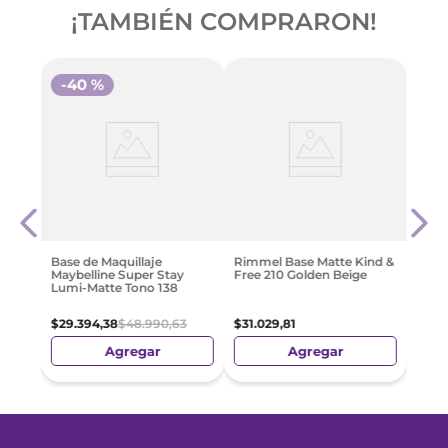
¡TAMBIÉN COMPRARON!
-
40 %
-
4
réal
Base
o
Mate
$
13
.
7
Base de Maquillaje
Rimmel Base Matte Kind &
Maybelline Super Stay
Free 210 Golden Beige
Lumi-Matte Tono 138
$
29
.
394
,
38
$
48
.
990
,
63
$
31
.
029
,
81
Agregar
Agregar