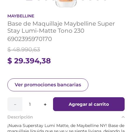
MAYBELLINE
Base de Maquillaje Maybelline Super
Stay Lumi-Matte Tono 230
6902395970170
$
48
.
990
,
63
$
29
.
394
,
38
Ver promociones bancarias
Agregar al carrito
－
＋
Descripción
¡Nueva Superstay Lumi Matte, de Maybelline NY! Base de
maquillaje líquida que se ve y se siente liviana, dejando la