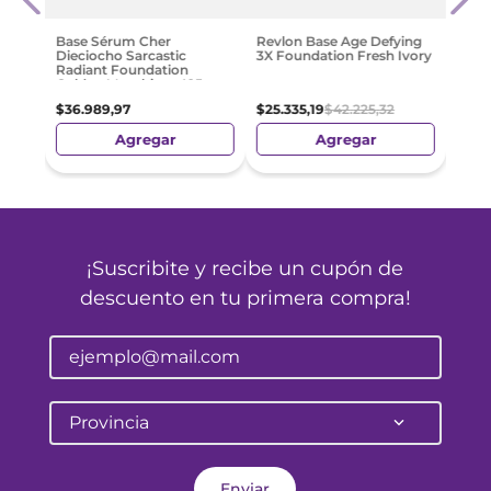
253
$
59
.
Base Sérum Cher
Revlon Base Age Defying
Dieciocho Sarcastic
3X Foundation Fresh Ivory
Radiant Foundation
Golden Macchiato 425
$
36
.
989
,
97
$
25
.
335
,
19
$
42
.
225
,
32
Agregar
Agregar
¡Suscribite y recibe un cupón de
descuento en tu primera compra!
Provincia
Enviar