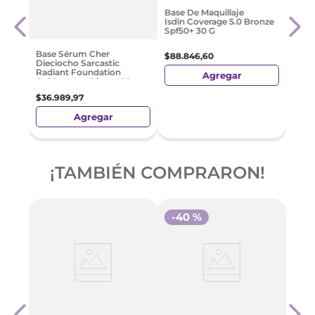
réal
Base
Base De Maquillaje
Isdin
Isdin Coverage 5.0 Bronze
Spf5
Spf50+ 30 G
$
88
.
Base Sérum Cher
$
88
.
846
,
60
Dieciocho Sarcastic
Radiant Foundation
Agregar
Golden Macchiato 425
$
36
.
989
,
97
Agregar
¡TAMBIÉN COMPRARON!
-
40 %
réal
Base 
um
Paris
Wear