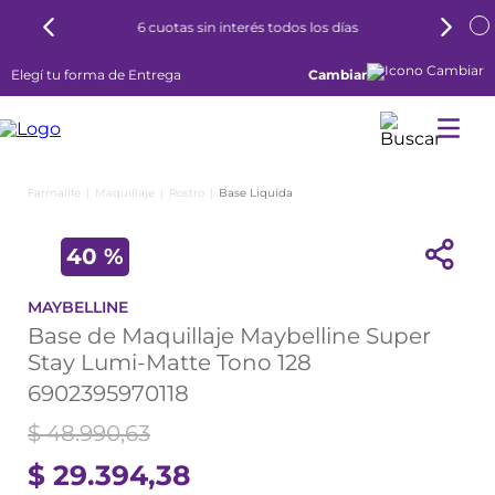
6 cuotas sin interés todos los días
Elegí tu forma de Entrega
Cambiar
Maquillaje
Rostro
Base Liquida
40 %
MAYBELLINE
Base de Maquillaje Maybelline Super
Stay Lumi-Matte Tono 128
6902395970118
$
48
.
990
,
63
$
29
.
394
,
38