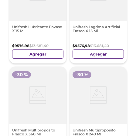
Unifresh Lubricante Envase
Unifresh Lagrima Artificial
X 15 Ml
Frasco X 15 Ml
$
9576
,
98
$
13
.
681
,
40
$
9576
,
98
$
13
.
681
,
40
Agregar
Agregar
-
30 %
-
30 %
Unifresh Multiproposito
Unifresh Multiproposito
Frasco X 360 Ml
Frasco X 240 Ml