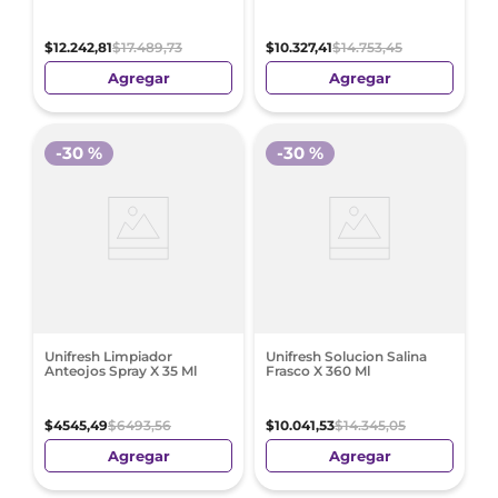
$
12
.
242
,
81
$
17
.
489
,
73
$
10
.
327
,
41
$
14
.
753
,
45
Agregar
Agregar
-
30 %
-
30 %
Unifresh Limpiador
Unifresh Solucion Salina
Anteojos Spray X 35 Ml
Frasco X 360 Ml
$
4545
,
49
$
6493
,
56
$
10
.
041
,
53
$
14
.
345
,
05
Agregar
Agregar