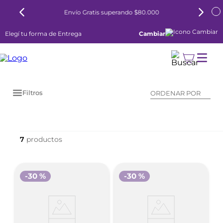
Envío Gratis superando $80.000
Elegí tu forma de Entrega
Cambiar
Filtros
ORDENAR POR
7
-
30 %
-
30 %