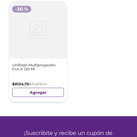
-
30 %
Unifresh Multiproposito
Fco.X 120 Ml
$
8104
,
70
$
11
.
578
,
14
Agregar
¡Suscribite y recibe un cupón de