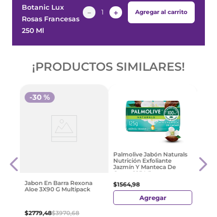
Botanic Lux
－
＋
Agregar al carrito
Rosas Francesas
250 Ml
¡PRODUCTOS SIMILARES!
-
30 %
na
Alga
Palmolive Jabón Naturals
ck
Jabó
Nutrición Exfoliante
300M
Jazmín Y Manteca De
Cacao 125 Ml
$
729
Jabon En Barra Rexona
$
1564
,
98
Aloe 3X90 G Multipack
Agregar
$
2779
,
48
$
3970
,
68