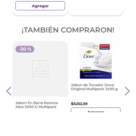
Agregar
¡TAMBIÉN COMPRARON!
-
30 %
a
Palm
Jabon de Tocador Dove
0 Ml
Nutri
Original Multipack 3x90 g
Jazm
Caca
$
156
Jabon En Barra Rexona
$
6252
,
59
Aloe 3X90 G Multipack
Agregar
$
2779
,
48
$
3970
,
68
Agregar