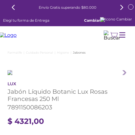
superando $80.000
6 cuotas sin interés todos l
Elegí tu forma de Entrega
Cambiar
Cuidado Personal
Higiene
Jabones
LUX
Jabón Líquido Botanic Lux Rosas
Francesas 250 Ml
7891150086203
$
4321
,
00