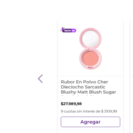
 %
r Vogue Super
Rubor En Polvo Cher
astic Tono Red Red
Dieciocho Sarcastic
Blushy Matt Blush Sugar
Peach Coral Claro
3
,
11
$
11
.
990
,
16
$
27
.
989
,
98
s sin interés de $ 932,56
9 cuotas sin interés de $ 3109,99
Agregar
Agregar