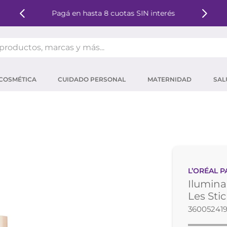
Pagá en hasta 8 cuotas SIN interés
oductos, marcas y más...
OS MÁS BUSCADOS
COSMÉTICA
CUIDADO PERSONAL
MATERNIDAD
SAL
ector solar
um
tina
mpoo
eina
L’ORÉAL P
 micelar
Ilumina
ector
Les Stic
36005241
ara pestañas