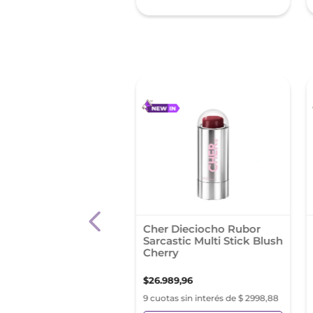
sin Impuestos Nacionales:
45
 Maybelline Fit Me
Cher Dieciocho Rubor
 Rose
Sarcastic Multi Stick Blush
Cherry
90
,
31
$
26
.
989
,
96
as sin interés de $ 2665,59
9 cuotas sin interés de $ 2998,88