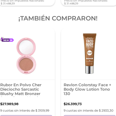
Precio sin Impuestos Nacionales:
Precio sin Impuestos Nacionales:
$
31
.
488
,
39
$
31
.
488
,
39
¡TAMBIÉN COMPRARON!
Rubor En Polvo Cher
Revlon Colorstay Face +
Dieciocho Sarcastic
Body Glow Lotion Tono
Blushy Matt Bronzer
130
Sugar Brown Marrón
$
27
.
989
,
98
$
26
.
399
,
73
9 cuotas sin interés de $ 3109,99
9 cuotas sin interés de $ 2933,30