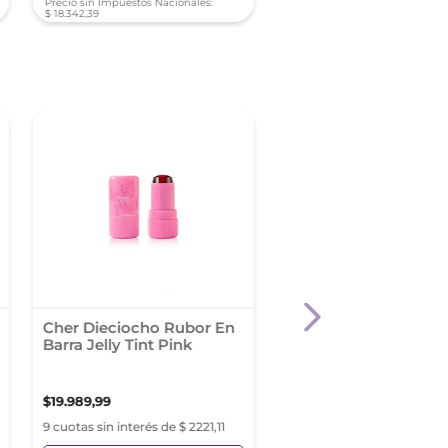
Precio sin Impuestos Nacionales:
Precio sin Impuestos Nacionale
$
18
.
342
,
39
$
13
.
380
,
15
-
40 %
Cher Dieciocho Rubor En
Iluminador Líquido
Barra Jelly Tint Pink
Maybelline Sunkisser
Of Shimmer
$
19
.
989
,
99
$
22
.
194
,
29
$
36
.
990
,
48
9 cuotas sin interés de $ 2221,11
9 cuotas sin interés de $ 2