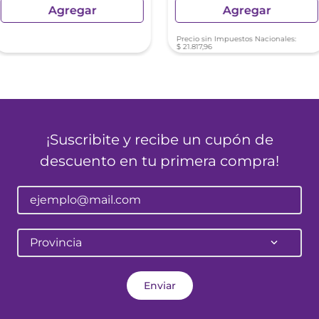
Agregar
Agregar
Precio sin Impuestos Nacionales:
$
21
.
817
,
96
¡Suscribite y recibe un cupón de
descuento en tu primera compra!
Provincia
Enviar