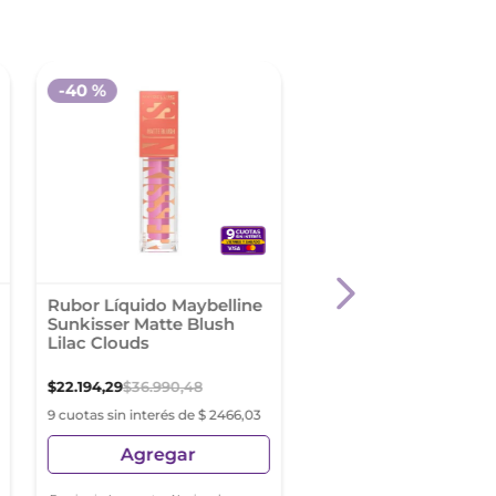
-
40 %
Rubor Líquido Maybelline
Cher Dieciocho Pea
Sunkisser Matte Blush
Fuzz - Multistick Blu
Lilac Clouds
$
22
.
194
,
29
$
36
.
990
,
48
$
16
.
189
,
98
9 cuotas sin interés de $ 2466,03
9 cuotas sin interés de $ 1
Agregar
Agregar