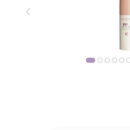
reti
roch