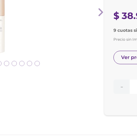
nol
e posay
$
38
.
9 cuotas s
Precio sin I
Ver p
－