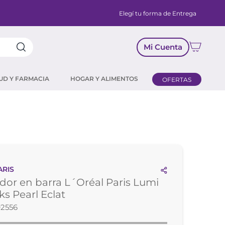
Elegí tu forma de Entrega
Mi Cuenta
UD Y FARMACIA
HOGAR Y ALIMENTOS
OFERTAS
ARIS
dor en barra L´Oréal Paris Lumi
ks Pearl Eclat
92556