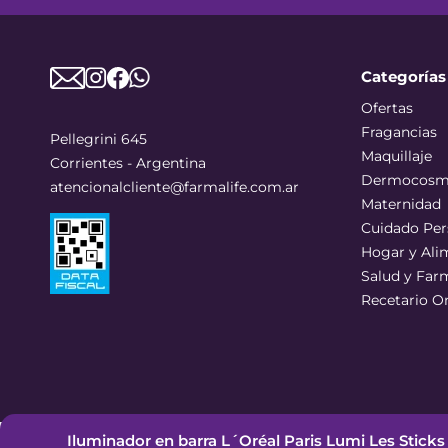
Categorías
Ofertas
Fragancias
Pellegrini 645
Maquillaje
Corrientes - Argentina
Dermocosm
atencionalcliente@farmalife.com.ar
Maternidad
Cuidado Per
Hogar y Ali
Salud y Far
Recetario O
Iluminador en barra L´Oréal Paris Lumi Les Sticks 