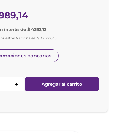
989
,
14
in interés de $ 4332,12
mpuestos Nacionales:
$
32
.
222
,
43
romociones bancarias
Agregar al carrito
＋