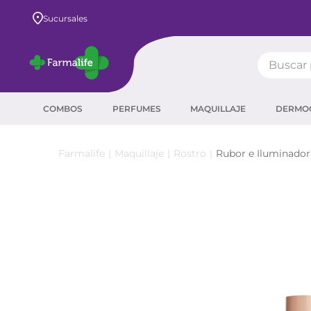
Envío GRATIS a todo el país desde $80.000
Sucursales
Buscar pr
TÉRMIN
COMBOS
PERFUMES
MAQUILLAJE
DERMO
prot
ser
Maquillaje
Rostro
Rubor e Iluminador
crea
sha
prot
agua
corr
másc