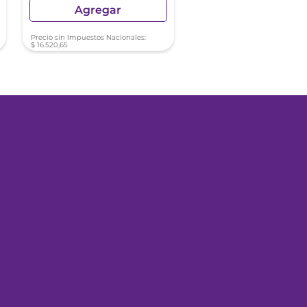
Agregar
Agregar
Precio sin Impuestos Nacionales:
Precio sin Impuestos Nacionale
$
16
.
520
,
65
$
18
.
342
,
39