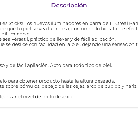
Descripción
 Les Sticks! Los nuevos iluminadores en barra de L´Oréal Pari
e que tu piel se vea luminosa, con un brillo hidratante efec
 y difuminable.
ea vérsatil, práctico de llevar y de fácil aplicación.
ue se deslice con facilidad en la piel, dejando una sensación f
o y de fácil apliación. Apto para todo tipo de piel.
iralo para obtener producto hasta la altura deseada.
e sobre pómulos, debajo de las cejas, arco de cupido y nariz
lcanzar el nivel de brillo deseado.