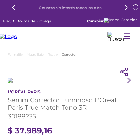
6 cuotas sin interés todos los días
Elegí tu forma de Entrega
Cambiar
Maquillaje
Rostro
Corrector
L’ORÉAL PARIS
Serum Corrector Luminoso L'Oréal
París True Match Tono 3R
30188235
$
37
.
989
,
16