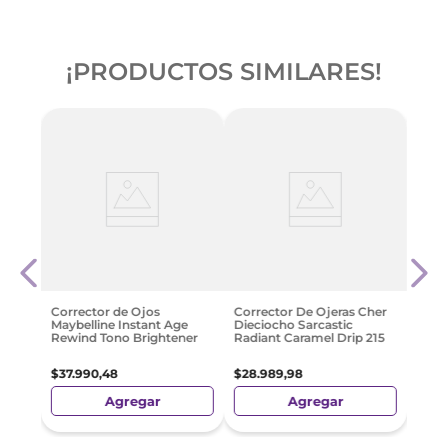
¡PRODUCTOS SIMILARES!
-
4
uido
Maybe
illa
Multi
20
$
19
.
Corrector de Ojos
Corrector De Ojeras Cher
Maybelline Instant Age
Dieciocho Sarcastic
Rewind Tono Brightener
Radiant Caramel Drip 215
$
37
.
990
,
48
$
28
.
989
,
98
Agregar
Agregar