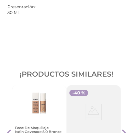
Presentación:
30 Ml.
¡PRODUCTOS SIMILARES!
-
40 %
réal
Base 
Base De Maquillaje
Paris
Isdin Coverage 5.0 Bronze