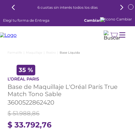
6 cuotas sin interés todos los días
Elegí tu forma de Entrega
Cambiar
Maquillaje
Rostro
Base Liquida
35 %
L’ORÉAL PARIS
Base de Maquillaje L'Oréal París True
Match Tono Sable
3600522862420
$
51
.
988
,
86
$
33
.
792
,
76