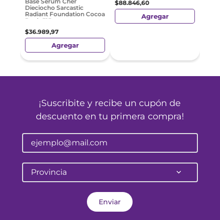
Base Sérum Cher
$
88
.
846
,
60
Dieciocho Sarcastic
e
Radiant Foundation Cocoa
Agregar
Dusk 515
$
36
.
989
,
97
Agregar
¡Suscribite y recibe un cupón de
descuento en tu primera compra!
Provincia
Enviar