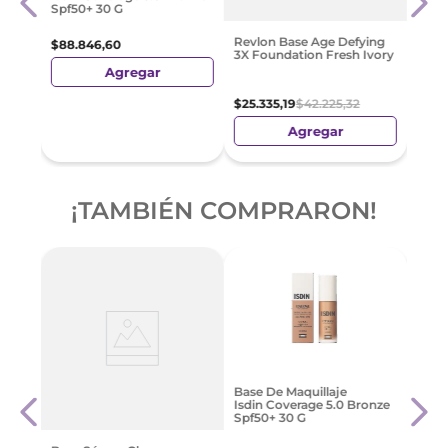
Wear
Spf50+ 30 G
253
$
59
.
Revlon Base Age Defying
$
88
.
846
,
60
3X Foundation Fresh Ivory
Agregar
$
25
.
335
,
19
$
42
.
225
,
32
Agregar
¡TAMBIÉN COMPRARON!
ogue
Base
Base De Maquillaje
Isdin
Isdin Coverage 5.0 Bronze
Spf5
Spf50+ 30 G
$
88
.