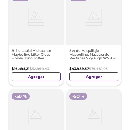
Brillo Labial Hidratante
Set de Maquillaje
Maybelline Lifter Gloss
Maybelline: Mascara de
Honey Tono Toffee
Pestañas Sky High WSH +
Labial Lifter Gloss Moon
$
16
.
495
,
21
$
32
.
990
,
43
$
43
.
989
,
57
$
79
.
981
,
03
Agregar
Agregar
-
50 %
-
50 %