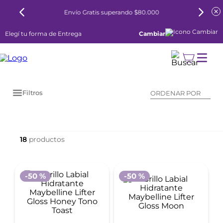
Envío Gratis superando $80.000
Elegí tu forma de Entrega
Cambiar
Filtros
ORDENAR POR
18
-
50 %
-
50 %