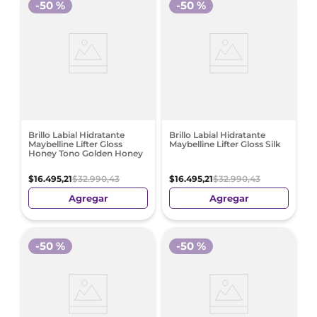
-
50 %
-
50 %
Brillo Labial Hidratante
Brillo Labial Hidratante
Maybelline Lifter Gloss
Maybelline Lifter Gloss Silk
Honey Tono Golden Honey
$
16
.
495
,
21
$
32
.
990
,
43
$
16
.
495
,
21
$
32
.
990
,
43
Agregar
Agregar
-
50 %
-
50 %