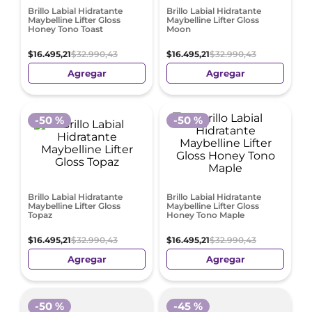
Brillo Labial Hidratante
Brillo Labial Hidratante
Maybelline Lifter Gloss
Maybelline Lifter Gloss
Honey Tono Toast
Moon
$
16
.
495
,
21
$
32
.
990
,
43
$
16
.
495
,
21
$
32
.
990
,
43
Agregar
Agregar
-
50 %
-
50 %
Brillo Labial Hidratante
Brillo Labial Hidratante
Maybelline Lifter Gloss
Maybelline Lifter Gloss
Topaz
Honey Tono Maple
$
16
.
495
,
21
$
32
.
990
,
43
$
16
.
495
,
21
$
32
.
990
,
43
Agregar
Agregar
-
50 %
-
45 %