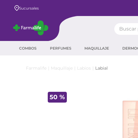
Envío GRATIS a todo el país desde $80.000
Sucursales
Buscar pr
TÉRMIN
COMBOS
PERFUMES
MAQUILLAJE
DERMO
prot
ser
Maquillaje
Labios
Labial
sha
crea
50 %
prot
agua
corr
másc