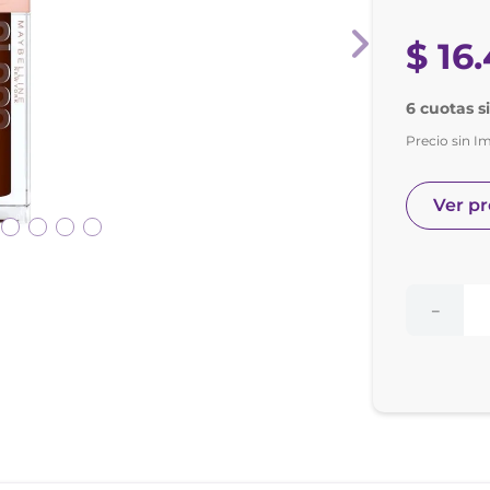
nol
ura
$
16
.
6 cuotas s
Precio sin I
Ver p
－