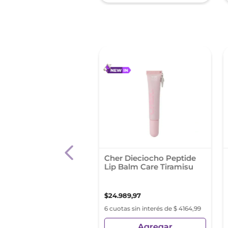
 %
l Liquido Maybelline
Cher Dieciocho Peptide
 Stay Matte Ink City
Lip Balm Care Tiramisu
er
4
,
25
$
31
.
990
,
41
$
24
.
989
,
97
s sin interés de $ 3199,04
6 cuotas sin interés de $ 4164,99
Agregar
Agregar