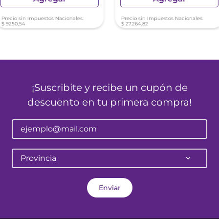
Precio sin Impuestos Nacionales:
Precio sin Impuestos Nacionales:
$
9250
,
54
$
27
.
264
,
82
¡Suscribite y recibe un cupón de
descuento en tu primera compra!
Provincia
Enviar