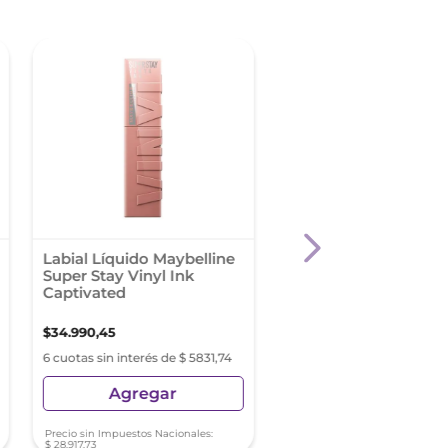
Labial Líquido Maybelline
Revlon ColorStay Ma
Super Stay Vinyl Ink
Lite Crayon She´s Fl
Captivated
$
34
.
990
,
45
$
25
.
499
,
74
6 cuotas sin interés de $ 5831,74
6 cuotas sin interés de $ 4
Agregar
Agregar
Precio sin Impuestos Nacionales:
Precio sin Impuestos Nacionale
$
28
.
917
,
73
$
21
.
074
,
17