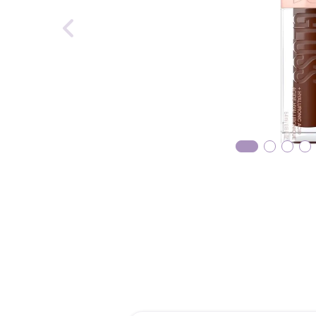
reti
tint