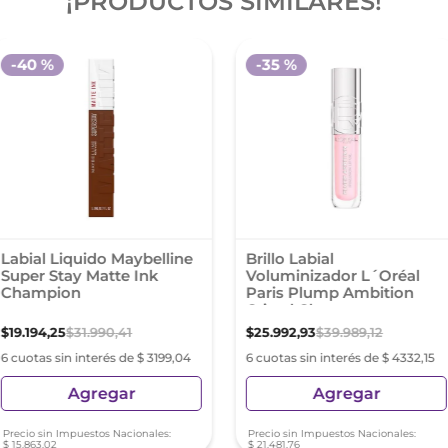
¡PRODUCTOS SIMILARES!
-
40 %
-
35 %
Labial Liquido Maybelline
Brillo Labial
Super Stay Matte Ink
Voluminizador L´Oréal
Champion
Paris Plump Ambition
Cristal Clear
$
19
.
194
,
25
$
31
.
990
,
41
$
25
.
992
,
93
$
39
.
989
,
12
6 cuotas sin interés de $ 3199,04
6 cuotas sin interés de $ 4332,15
Agregar
Agregar
Precio sin Impuestos Nacionales:
Precio sin Impuestos Nacionales:
$
15
.
863
,
02
$
21
.
481
,
76