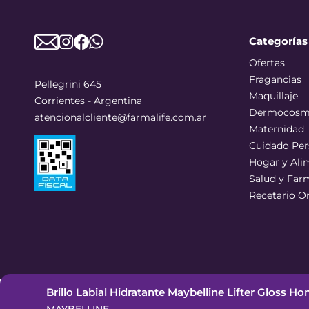
Categorías
Ofertas
Fragancias
Pellegrini 645
Maquillaje
Corrientes - Argentina
Dermocosm
atencionalcliente@farmalife.com.ar
Maternidad
Cuidado Per
Hogar y Ali
Salud y Far
Recetario O
Brillo Labial Hidratante Maybelline Lifter Gloss H
©
2026
Todos los derechos reservados