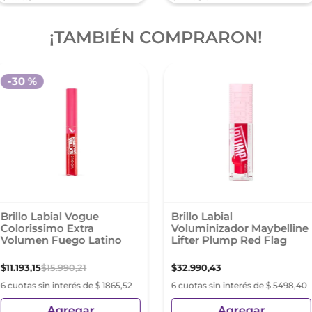
¡TAMBIÉN COMPRARON!
-
30 %
Brillo Labial Vogue
Brillo Labial
Colorissimo Extra
Voluminizador Maybelline
Volumen Fuego Latino
Lifter Plump Red Flag
$
11
.
193
,
15
$
15
.
990
,
21
$
32
.
990
,
43
6 cuotas sin interés de $ 1865,52
6 cuotas sin interés de $ 5498,40
Agregar
Agregar