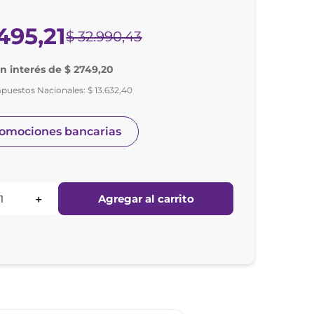
495
,
21
$
32
.
990
,
43
in interés de $ 2749,20
mpuestos Nacionales:
$
13
.
632
,
40
romociones bancarias
Agregar al carrito
＋