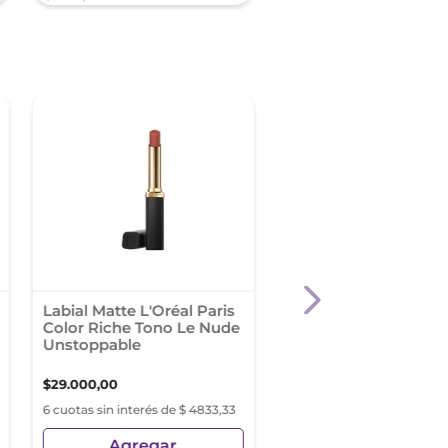
Labial Matte L'Oréal Paris
Rimmel Brillo Labial
Color Riche Tono Le Nude
My Gloss Stay My Ro
Unstoppable
160
$
29
.
000
,
00
$
29
.
260
,
73
6 cuotas sin interés de $ 4833,33
6 cuotas sin interés de $ 4
Agregar
Agregar