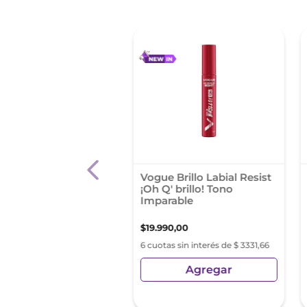
l Liquido Maybelline
Vogue Brillo Labial Resist
r Stay 24hs Tono 200
¡Oh Q' brillo! Tono
Imparable
00
,
00
$
19
.
990
,
00
s sin interés de $ 4316,66
6 cuotas sin interés de $ 3331,66
Agregar
Agregar
sin Impuestos Nacionales:
4
,
96