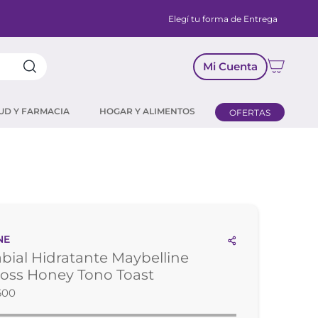
Elegí tu forma de Entrega
Mi Cuenta
UD Y FARMACIA
HOGAR Y ALIMENTOS
OFERTAS
NE
Labial Hidratante Maybelline
Gloss Honey Tono Toast
600