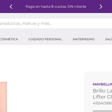
Pagá en hasta 8 cuotas SIN interés
oductos, marcas y más...
OS MÁS BUSCADOS
COSMÉTICA
CUIDADO PERSONAL
MATERNIDAD
SAL
ector solar
um
mpoo
tina
eina
MAYBELLI
 micelar
Brillo 
ector
Lifter 
41554098
ara pestañas