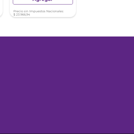
Precio sin Impuestos Nacionales:
Precio sin Impuestos Nacionale
$
23
.
966
,
94
$
24
.
182
,
42