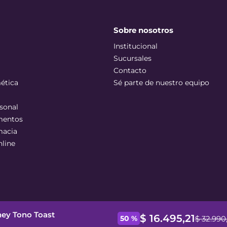
Sobre nosotros
Institucional
Sucursales
Contacto
ética
Sé parte de nuestro equipo
sonal
mentos
macia
nline
oney Tono Toast
$
16
.
495
,
21
$
32
.
990
50 %