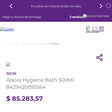
6 cuotas sin interés todos los días
Elegí tu forma de Entrega
Cambiar
Dermo
Corporal
Limpieza
ISDIN
Alsora Hygiene Bath 500Ml
8429420095564
$
85
.
283
,
57