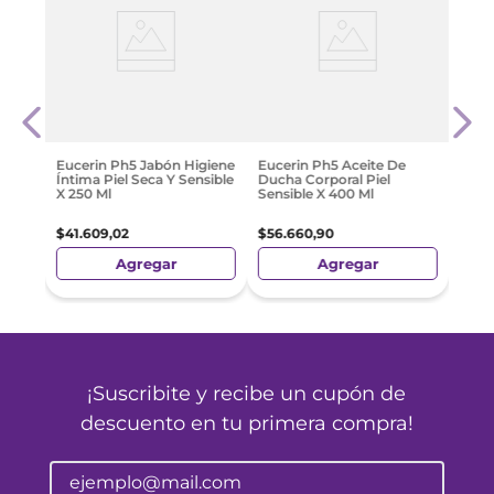
Euce
Corp
Limp
Seca
$
31
.
Eucerin Ph5 Jabón Higiene
Eucerin Ph5 Aceite De
Íntima Piel Seca Y Sensible
Ducha Corporal Piel
X 250 Ml
Sensible X 400 Ml
$
41
.
609
,
02
$
56
.
660
,
90
Agregar
Agregar
¡Suscribite y recibe un cupón de
descuento en tu primera compra!