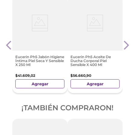
Euce
Corp
Limp
Seca
$
31
.
Eucerin Ph5 Jabón Higiene
Eucerin Ph5 Aceite De
Íntima Piel Seca Y Sensible
Ducha Corporal Piel
X 250 Ml
Sensible X 400 Ml
$
41
.
609
,
02
$
56
.
660
,
90
Agregar
Agregar
¡TAMBIÉN COMPRARON!