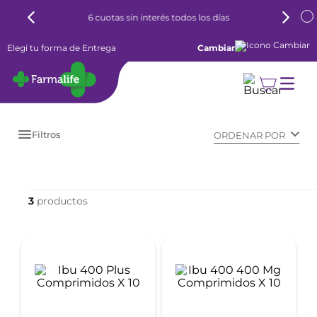
6 cuotas sin interés todos los días
Elegí tu forma de Entrega
Cambiar
Filtros
ORDENAR POR
3