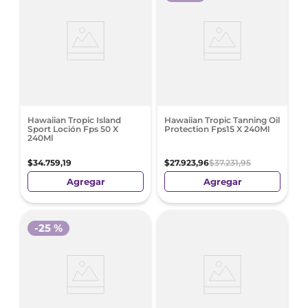
Hawaiian Tropic Island
Hawaiian Tropic Tanning Oil
Sport Loción Fps 50 X
Protection Fps15 X 240Ml
240Ml
$
34
.
759
,
19
$
27
.
923
,
96
$
37
.
231
,
95
Agregar
Agregar
-
25 %