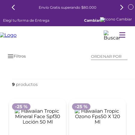
Envío Gratis superando $80.000
Elegí tu forma de Entrega
Cambiar
Filtros
ORDENAR POR
9
-
25 %
-
25 %