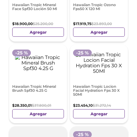
Hawaiian Tropic Mineral
Hawaiian Tropic Ozono
Face Spf30 Loción 50 Ml
Fps50 X 120 Ml
$
18
.
900
,
00
$
25
.
200
,
00
$
17
.
919
,
75
$
23
.
893
,
00
Agregar
Agregar
-
25 %
-
25 %
Hawaiian Tropic Mineral
Hawaiian Tropic Locion
Brush Spf30 4.25 G
Facial Hydration Fps 30 X
50Ml
$
28
.
350
,
01
$
37
.
800
,
01
$
23
.
454
,
10
$
31
.
272
,
14
Agregar
Agregar
-
25 %