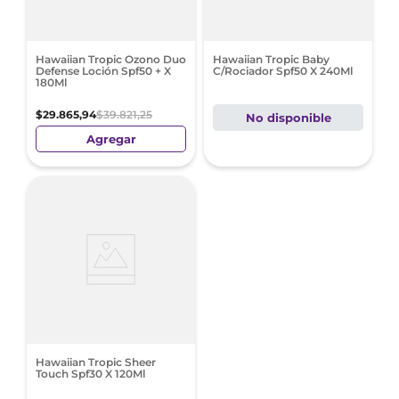
Hawaiian Tropic Ozono Duo
Hawaiian Tropic Baby
Defense Loción Spf50 + X
C/Rociador Spf50 X 240Ml
180Ml
$
29
.
865
,
94
$
39
.
821
,
25
No disponible
Agregar
Hawaiian Tropic Sheer
Touch Spf30 X 120Ml