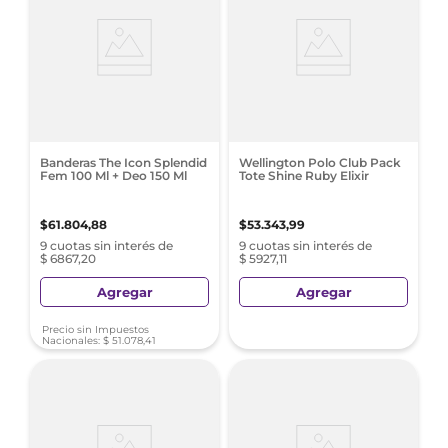
Banderas The Icon Splendid
Wellington Polo Club Pack
Fem 100 Ml + Deo 150 Ml
Tote Shine Ruby Elixir
$
61
.
804
,
88
$
53
.
343
,
99
9 cuotas sin interés de
9 cuotas sin interés de
$ 6867,20
$ 5927,11
Agregar
Agregar
Precio sin Impuestos
Nacionales:
$
51
.
078
,
41