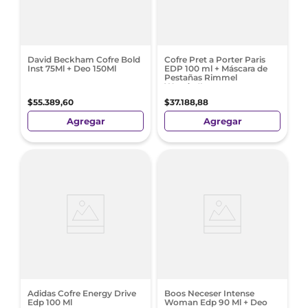
David Beckham Cofre Bold
Cofre Pret a Porter Paris
Inst 75Ml + Deo 150Ml
EDP 100 ml + Máscara de
Pestañas Rimmel
Wonder'Luxe
$
55
.
389
,
60
$
37
.
188
,
88
Agregar
Agregar
Adidas Cofre Energy Drive
Boos Neceser Intense
Edp 100 Ml
Woman Edp 90 Ml + Deo