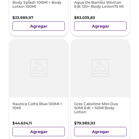
Body Splash 100Ml + Body
Agua De Bambú Woman
Lotion 150Ml
Edt 120+ Body Lotion75 Ml
+Edt10Ml
$
23
.
989
,
97
$
83
.
039
,
83
Agregar
Agregar
Nautica Cofre Blue 100Ml +
Gres Cabotine Mini Duo
10Ml
50Ml Edt + 50Ml Body
Lotion
$
44
.
624
,
11
$
79
.
989
,
93
Agregar
Agregar