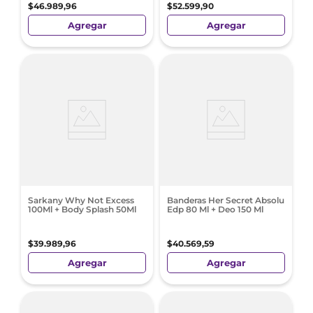
$
46
.
989
,
96
$
52
.
599
,
90
Agregar
Agregar
Sarkany Why Not Excess
Banderas Her Secret Absolu
100Ml + Body Splash 50Ml
Edp 80 Ml + Deo 150 Ml
$
39
.
989
,
96
$
40
.
569
,
59
Agregar
Agregar