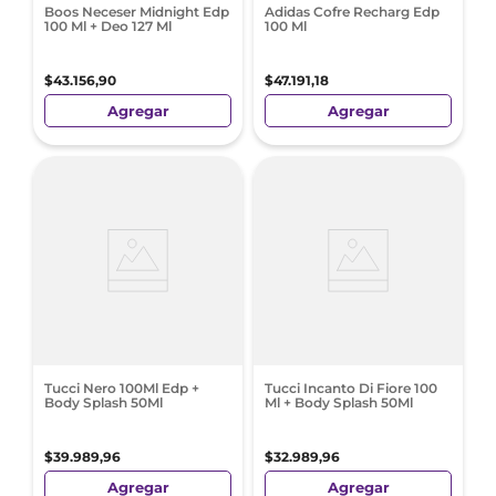
Boos Neceser Midnight Edp
Adidas Cofre Recharg Edp
100 Ml + Deo 127 Ml
100 Ml
$
43
.
156
,
90
$
47
.
191
,
18
Agregar
Agregar
Tucci Nero 100Ml Edp +
Tucci Incanto Di Fiore 100
Body Splash 50Ml
Ml + Body Splash 50Ml
$
39
.
989
,
96
$
32
.
989
,
96
Agregar
Agregar