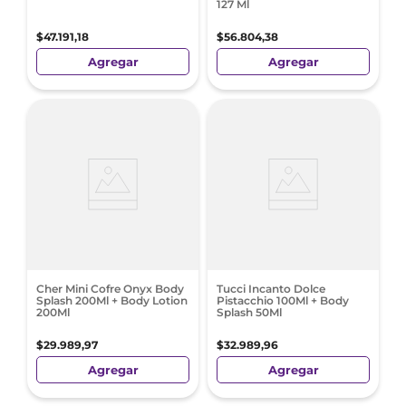
127 Ml
$
47
.
191
,
18
$
56
.
804
,
38
Agregar
Agregar
Cher Mini Cofre Onyx Body
Tucci Incanto Dolce
Splash 200Ml + Body Lotion
Pistacchio 100Ml + Body
200Ml
Splash 50Ml
$
29
.
989
,
97
$
32
.
989
,
96
Agregar
Agregar