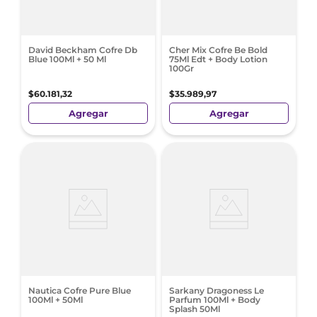
David Beckham Cofre Db
Cher Mix Cofre Be Bold
Blue 100Ml + 50 Ml
75Ml Edt + Body Lotion
100Gr
$
60
.
181
,
32
$
35
.
989
,
97
Agregar
Agregar
Nautica Cofre Pure Blue
Sarkany Dragoness Le
100Ml + 50Ml
Parfum 100Ml + Body
Splash 50Ml