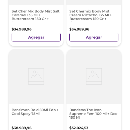
Set Cher Mix Body Mist Salt
Set Chermix Body Mist
Caramel 135 Ml +
Cream Pistacho 135 Ml +
Buttercream 150 Gr +
Buttercream 150 Gr +
Neceser
Neceser
$
34
.
989
,
96
$
34
.
989
,
96
Agregar
Agregar
Bensimon Bold 50Ml Edp +
Banderas The Icon
Cool Spray 75Ml
Supreme Fem 100 Ml + Deo
150 Ml
$
38
.
989
,
96
$
52
.
024
,
53