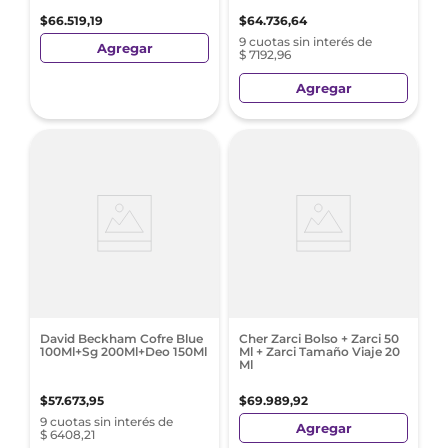
$
66
.
519
,
19
$
64
.
736
,
64
9 cuotas sin interés de
Agregar
$ 7192,96
Agregar
David Beckham Cofre Blue
Cher Zarci Bolso + Zarci 50
100Ml+Sg 200Ml+Deo 150Ml
Ml + Zarci Tamaño Viaje 20
Ml
$
57
.
673
,
95
$
69
.
989
,
92
9 cuotas sin interés de
Agregar
$ 6408,21