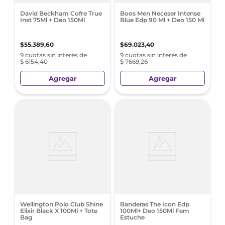
David Beckham Cofre True
Boos Men Neceser Intense
Inst 75Ml + Deo 150Ml
Blue Edp 90 Ml + Deo 150 Ml
$
55
.
389
,
60
$
69
.
023
,
40
9 cuotas sin interés de
9 cuotas sin interés de
$ 6154,40
$ 7669,26
Agregar
Agregar
Wellington Polo Club Shine
Banderas The Icon Edp
Elixir Black X 100Ml + Tote
100Ml+ Deo 150Ml Fem
Bag
Estuche