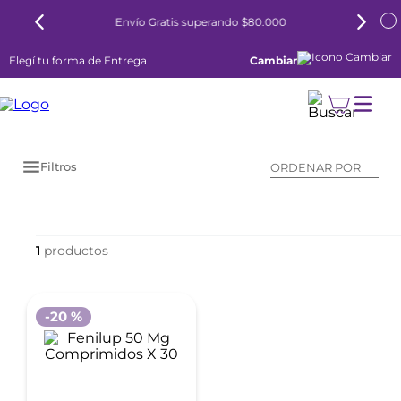
Envío Gratis superando $80.000
Elegí tu forma de Entrega
Cambiar
Filtros
ORDENAR POR
1
-
20 %