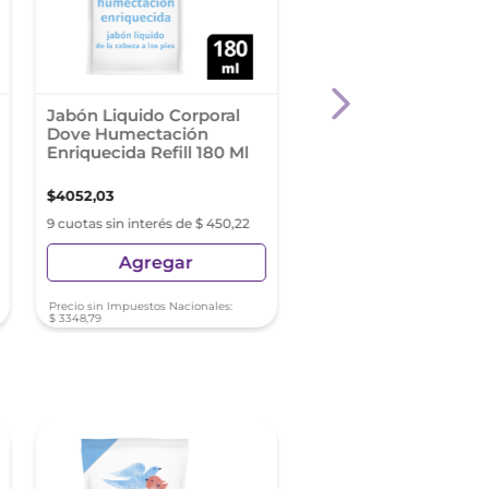
Jabón Liquido Corporal
Jabon En Barra Lux
Dove Humectación
Camomila 90 G
Enriquecida Refill 180 Ml
$
4052
,
03
$
1550
,
89
9 cuotas sin interés de $ 450,22
9 cuotas sin interés de $ 17
Agregar
Agregar
Precio sin Impuestos Nacionales:
Precio sin Impuestos Nacionale
$
3348
,
79
$
1281
,
73