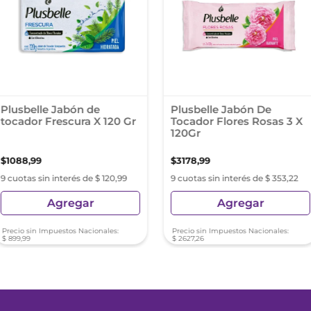
Plusbelle Jabón de
Plusbelle Jabón De
tocador Frescura X 120 Gr
Tocador Flores Rosas 3 X
120Gr
$
1088
,
99
$
3178
,
99
9 cuotas sin interés de $ 120,99
9 cuotas sin interés de $ 353,22
Agregar
Agregar
Precio sin Impuestos Nacionales:
Precio sin Impuestos Nacionales:
$
899
,
99
$
2627
,
26