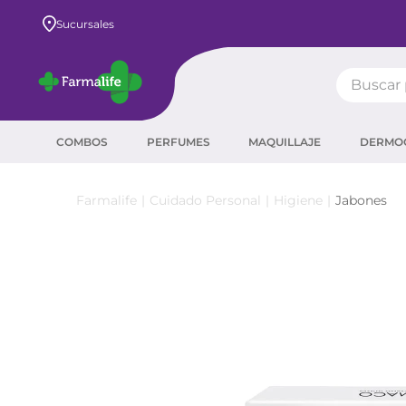
Envío GRATIS a todo el país desde $80.000
Sucursales
Buscar pr
TÉRMIN
COMBOS
PERFUMES
MAQUILLAJE
DERMO
prot
ser
Cuidado Personal
Higiene
Jabones
crea
sha
prot
corr
agua
másc