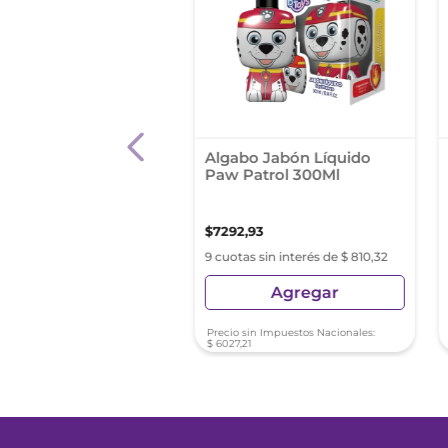
n Heno De Pravia
Algabo Jabón Líquido
cional 100 Gr
Paw Patrol 300Ml
3
,
17
$
7292
,
93
as sin interés de $ 404,79
9 cuotas sin interés de $ 810,32
Agregar
Agregar
sin Impuestos Nacionales:
Precio sin Impuestos Nacionales:
88
$
6027
,
21