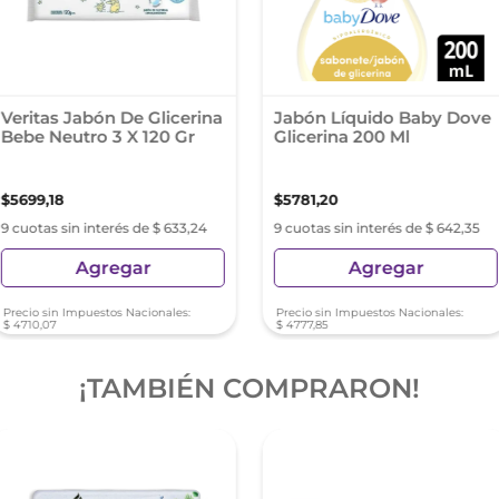
Veritas Jabón De Glicerina
Jabón Líquido Baby Dove
Bebe Neutro 3 X 120 Gr
Glicerina 200 Ml
$
5699
,
18
$
5781
,
20
9 cuotas sin interés de $ 633,24
9 cuotas sin interés de $ 642,35
Agregar
Agregar
Precio sin Impuestos Nacionales:
Precio sin Impuestos Nacionales:
$
4710
,
07
$
4777
,
85
¡TAMBIÉN COMPRARON!