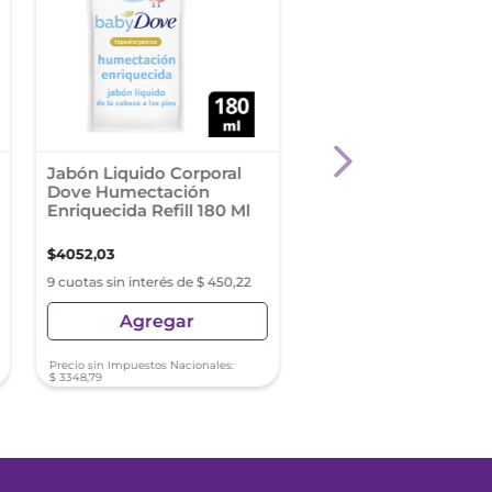
Jabón Liquido Corporal
Jabón En Barra Lux
Dove Humectación
Orquídea Negra X3
Enriquecida Refill 180 Ml
Multipack 120 G
$
4052
,
03
$
4200
,
53
9 cuotas sin interés de $ 450,22
9 cuotas sin interés de $ 4
Agregar
Agregar
Precio sin Impuestos Nacionales:
Precio sin Impuestos Nacionale
$
3348
,
79
$
3471
,
51