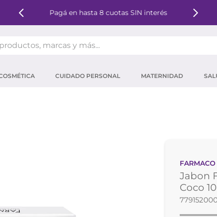
Pagá en hasta 8 cuotas SIN interés
oductos, marcas y más...
OS MÁS BUSCADOS
COSMÉTICA
CUIDADO PERSONAL
MATERNIDAD
SAL
ector solar
um
tina
mpoo
eina
FARMACO
ector
Jabon F
 micelar
Coco 10
77915200
ara pestañas