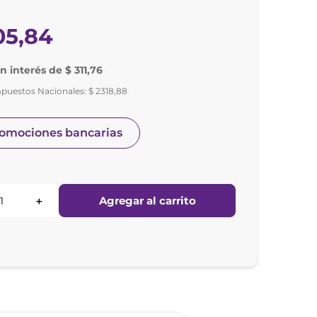
05
,
84
n interés de $ 311,76
mpuestos Nacionales:
$
2318
,
88
romociones bancarias
Agregar al carrito
＋