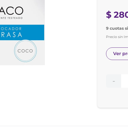
e posay
odorante
$
28
9 cuotas si
Precio sin I
Ver p
－