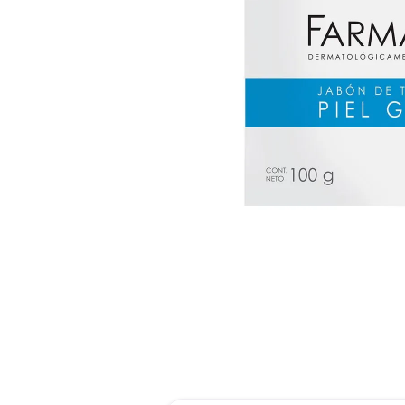
roch
des