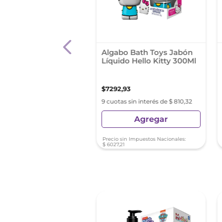
 Veritas De Glicerina
Algabo Bath Toys Jabón
es Esenciales 120 Gr
Líquido Hello Kitty 300Ml
,
08
$
7292
,
93
s sin interés de $ 216,23
9 cuotas sin interés de $ 810,32
Agregar
Agregar
sin Impuestos Nacionales:
Precio sin Impuestos Nacionales:
33
$
6027
,
21