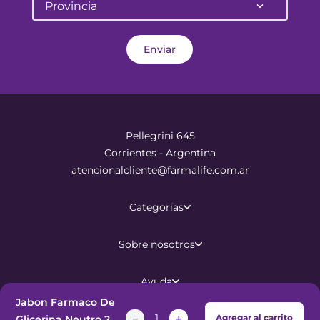
Provincia
Enviar
Pellegrini 645
Corrientes - Argentina
atencionalcliente@farmalife.com.ar
Categorías
Sobre nosotros
Ayuda
Jabon Farmaco De
－
＋
Agregar al carrito
Glicerina Neutro 2