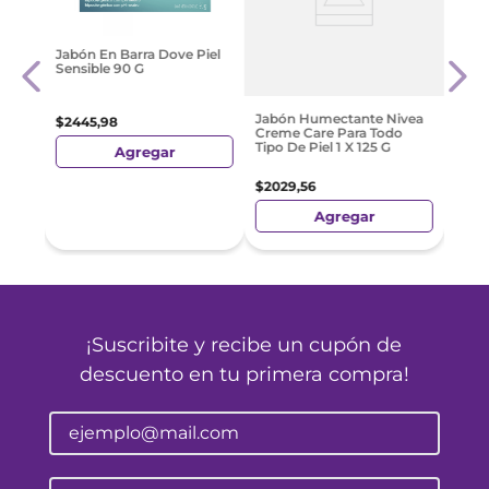
rina
Jabó
Jabón En Barra Dove Piel
Gr
Antib
Sensible 90 G
Todo 
$
54
Jabón Humectante Nivea
$
2445
,
98
Creme Care Para Todo
Tipo De Piel 1 X 125 G
Agregar
$
2029
,
56
Agregar
¡Suscribite y recibe un cupón de
descuento en tu primera compra!