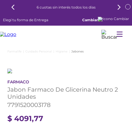
6 cuotas sin interés todos los días
Elegí tu forma de Entrega
Cambiar
Cuidado Personal
Higiene
Jabones
FARMACO
Jabon Farmaco De Glicerina Neutro 2
Unidades
7791520003178
$
4091
,
77