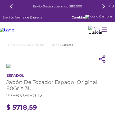
Envío Gratis superando $80.000
Elegí tu forma de Entrega
Cambiar
Cuidado Personal
Higiene
Jabones
ESPADOL
Jabón De Tocador Espadol Original
80Gr X 3U
7798339190112
$
5718
,
59