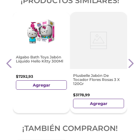
¡PRODUCTOS SIMILARES!
rina
Jabó
Algabo Bath Toys Jabón
Orqu
Líquido Hello Kitty 300Ml
$
159
Plusbelle Jabón De
$
7292
,
93
Tocador Flores Rosas 3 X
120Gr
Agregar
$
3178
,
99
Agregar
¡TAMBIÉN COMPRARON!