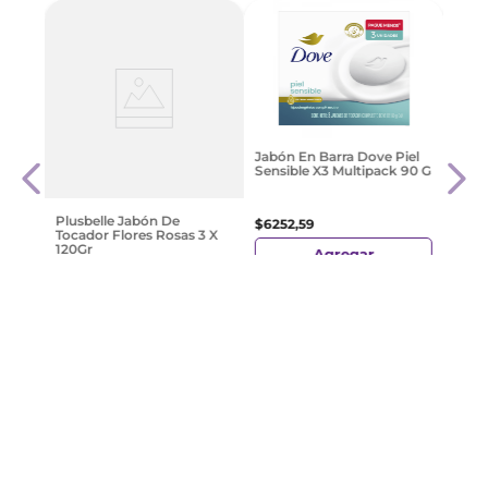
 Sin
Plus
Jabón En Barra Dove Piel
120 G
Sensible X3 Multipack 90 G
$
987
Plusbelle Jabón De
$
6252
,
59
Tocador Flores Rosas 3 X
120Gr
Agregar
$
3178
,
99
Agregar
¡Suscribite y recibe un cupón de
descuento en tu primera compra!