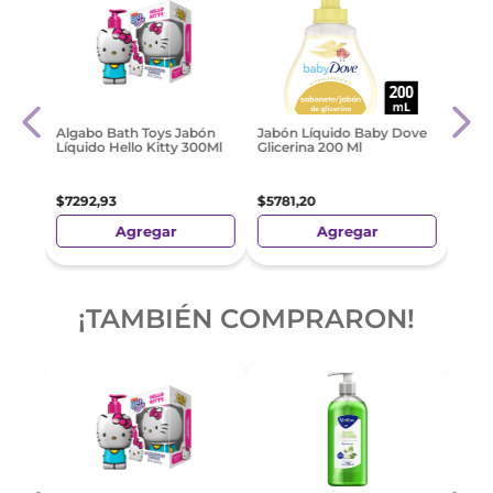
Plus
Algabo Bath Toys Jabón
Jabón Líquido Baby Dove
0 Gr
Coco
Líquido Hello Kitty 300Ml
Glicerina 200 Ml
$
108
$
7292
,
93
$
5781
,
20
Agregar
Agregar
¡TAMBIÉN COMPRARON!
-
5