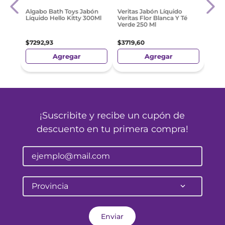
rina
Jabó
Algabo Bath Toys Jabón
Veritas Jabón Líquido
 Gr
Nutri
Líquido Hello Kitty 300Ml
Veritas Flor Blanca Y Té
Verde 250 Ml
$
87
$
7292
,
93
$
3719
,
60
Agregar
Agregar
¡Suscribite y recibe un cupón de
descuento en tu primera compra!
Provincia
Enviar