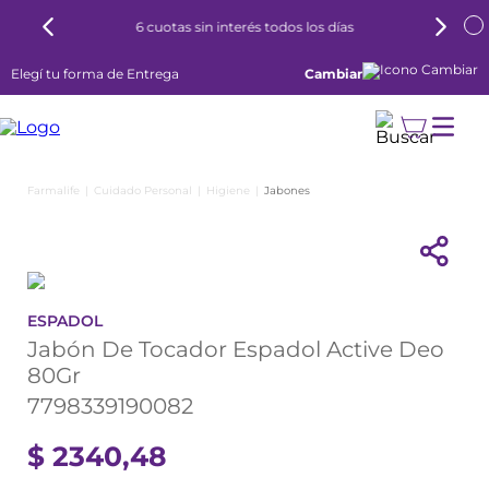
6 cuotas sin interés todos los días
Elegí tu forma de Entrega
Cambiar
Cuidado Personal
Higiene
Jabones
ESPADOL
Jabón De Tocador Espadol Active Deo
80Gr
7798339190082
$
2340
,
48