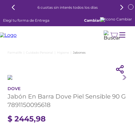
6 cuotas sin interés todos los días
Elegí tu forma de Entrega
Cambiar
Cuidado Personal
Higiene
Jabones
DOVE
Jabón En Barra Dove Piel Sensible 90 G
7891150095618
$
2445
,
98