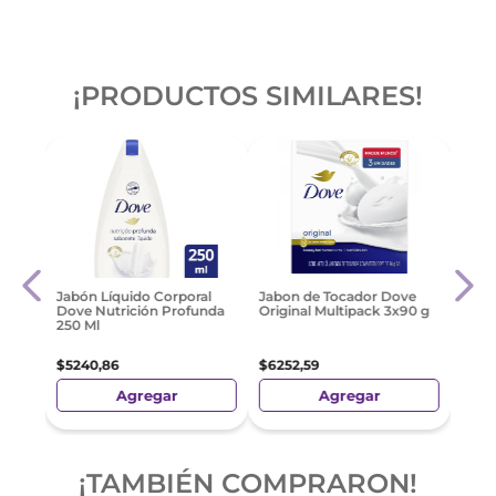
¡PRODUCTOS SIMILARES!
ve
Alga
Jabón Líquido Corporal
Jabon de Tocador Dove
Líqu
Dove Nutrición Profunda
Original Multipack 3x90 g
Ml
250 Ml
$
13
.
0
$
5240
,
86
$
6252
,
59
Agregar
Agregar
¡TAMBIÉN COMPRARON!