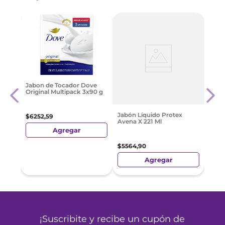
a
Jabó
Jabon de Tocador Dove
0 Ml
Copa
Original Multipack 3x90 g
2026
$
38
Jabón Líquido Protex
$
6252
,
59
Avena X 221 Ml
Agregar
$
5564
,
90
Agregar
¡Suscribite y recibe un cupón de