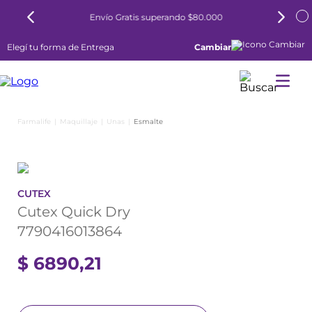
Envío Gratis superando $80.000
Elegí tu forma de Entrega
Cambiar
Maquillaje
Unas
Esmalte
CUTEX
Cutex Quick Dry
7790416013864
$
6890
,
21