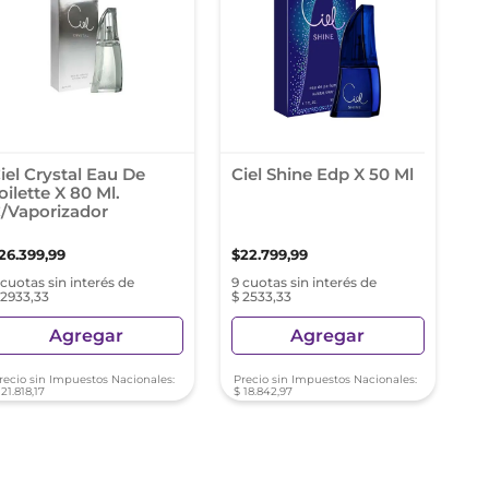
iel Crystal Eau De
Ciel Shine Edp X 50 Ml
oilette X 80 Ml.
/Vaporizador
26
.
399
,
99
$
22
.
799
,
99
 cuotas sin interés de
9 cuotas sin interés de
 2933,33
$ 2533,33
Agregar
Agregar
recio sin Impuestos Nacionales:
Precio sin Impuestos Nacionales:
21
.
818
,
17
$
18
.
842
,
97