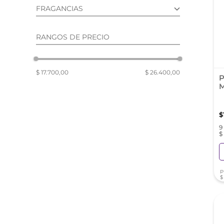
reti
FRAGANCIAS
tint
SEMISELECTIVAS (6)
RANGOS DE PRECIO
$ 17.700,00
$ 26.400,00
P
M
$
9
$
P
$