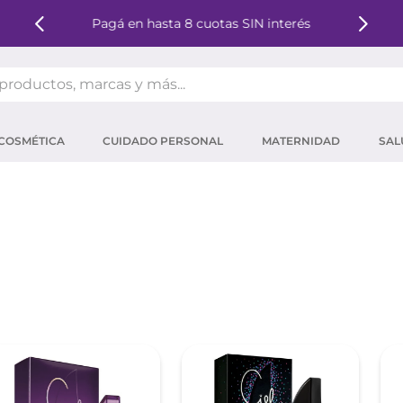
Pagá en hasta 8 cuotas SIN interés
oductos, marcas y más...
OS MÁS BUSCADOS
COSMÉTICA
CUIDADO PERSONAL
MATERNIDAD
SAL
ector solar
um
tina
mpoo
eina
 micelar
ector
ara pestañas