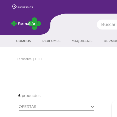
Envío GRATIS a todo el país desde $80.000
Sucursales
Buscar pr
TÉRMIN
COMBOS
PERFUMES
MAQUILLAJE
DERMO
prot
ser
CIEL
crea
sha
prot
agua
6
corr
OFERTAS
masc