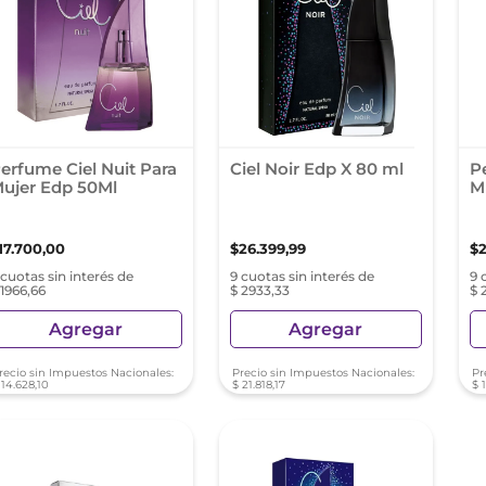
nol
ura
erfume Ciel Nuit Para
Ciel Noir Edp X 80 ml
P
ujer Edp 50Ml
M
17
.
700
,
00
$
26
.
399
,
99
$
 cuotas sin interés de
9 cuotas sin interés de
9 
 1966,66
$ 2933,33
$ 
Agregar
Agregar
recio sin Impuestos Nacionales:
Precio sin Impuestos Nacionales:
Pr
14
.
628
,
10
$
21
.
818
,
17
$