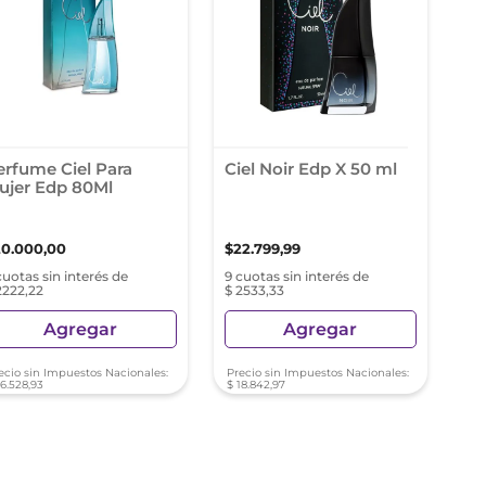
erfume Ciel Para
Ciel Noir Edp X 50 ml
ujer Edp 80Ml
20
.
000
,
00
$
22
.
799
,
99
cuotas sin interés de
9 cuotas sin interés de
2222,22
$ 2533,33
Agregar
Agregar
ecio sin Impuestos Nacionales:
Precio sin Impuestos Nacionales:
16
.
528
,
93
$
18
.
842
,
97