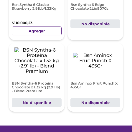
Bsn Syntha 6 Clasico
Bsn Syntha 6 Edge
Strawberry 2.91Lb/1.32Kg
Chocolate 2Lb/907Gs
$
110
.
000
,
23
No disponible
Agregar
BSN Syntha-6 Proteína
Bsn Aminox Fruit Punch X
Chocolate x 1.32 kg (2.91 lb)
435Gr
- Blend Premium
No disponible
No disponible